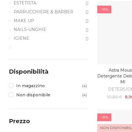
ESTETISTA
-18%
PARRUCCHIERE & BARBER
MAKE UP
NAILS-UNGHIE
IGIENE
Astra Mous
Disponibilità
AGGIUNGI AL C
Detergente Deli
Ml
In magazzino
(4)
DETERSIO
Non disponibile
(4)
10,86 €
8,9
-18%
Prezzo
NON DISPONIBI