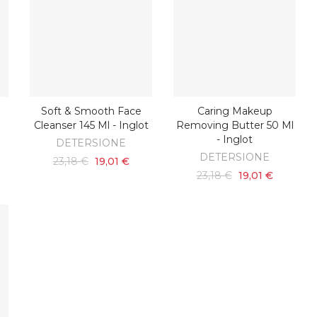
Soft & Smooth Face
Caring Makeup
O
AGGIUNGI AL CARRELLO
AGGIUNGI AL CARRELLO
Cleanser 145 Ml - Inglot
Removing Butter 50 Ml
- Inglot
DETERSIONE
DETERSIONE
23,18 €
19,01 €
23,18 €
19,01 €