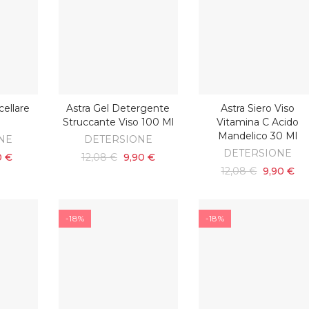
cellare
Astra Gel Detergente
Astra Siero Viso
AGGIUNGI AL CARRELLO
AGGIUNGI AL CARRELL
Struccante Viso 100 Ml
Vitamina C Acido
Mandelico 30 Ml
NE
DETERSIONE
DETERSIONE
0 €
12,08 €
9,90 €
12,08 €
9,90 €
-18%
-18%