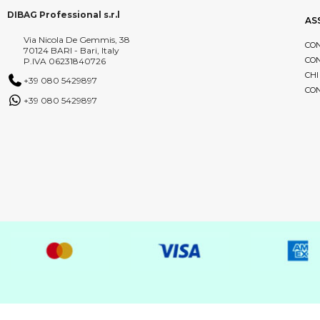
DIBAG Professional s.r.l
AS
Via Nicola De Gemmis, 38
CON
70124 BARI - Bari, Italy
CON
P.IVA 06231840726
CHI
+39 080 5429897
CON
+39 080 5429897