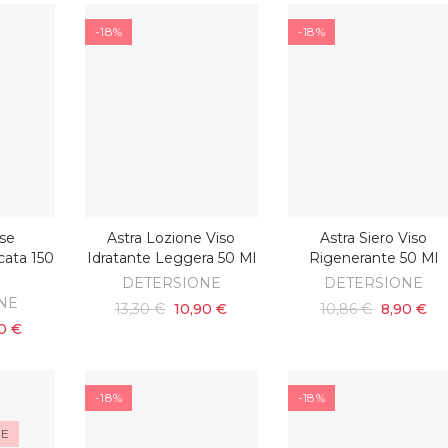
-18%
-18%
se
Astra Lozione Viso
Astra Siero Viso
ARRELLO
AGGIUNGI AL CARRELLO
AGGIUNGI AL CARRELL
cata 150
Idratante Leggera 50 Ml
Rigenerante 50 Ml
DETERSIONE
DETERSIONE
NE
13,30 €
10,90 €
10,86 €
8,90 €
0 €
-18%
-18%
LE