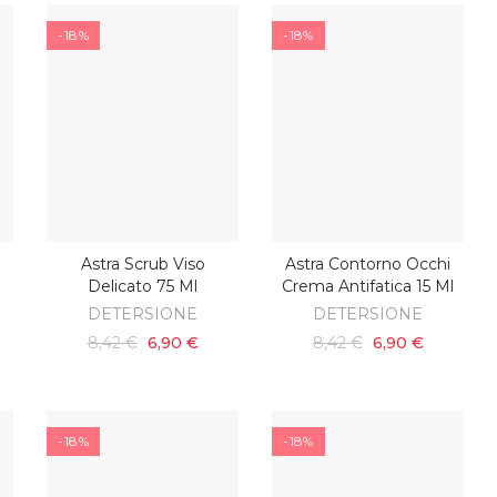
-18%
-18%
Astra Scrub Viso
Astra Contorno Occhi
O
AGGIUNGI AL CARRELLO
AGGIUNGI AL CARRELLO
Delicato 75 Ml
Crema Antifatica 15 Ml
DETERSIONE
DETERSIONE
8,42 €
6,90 €
8,42 €
6,90 €
-18%
-18%