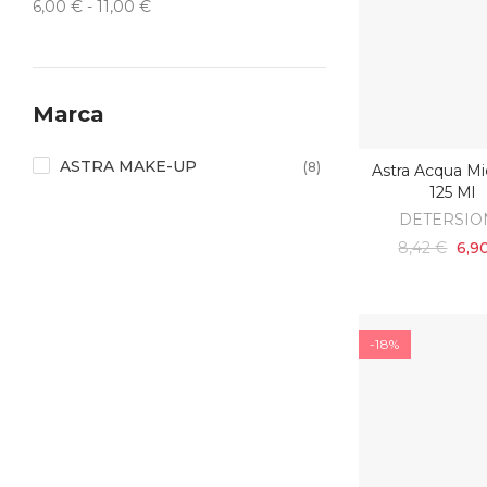
6,00 € - 11,00 €
Marca
ASTRA MAKE-UP
(8)
Astra Acqua Mi
SCOPRI
125 Ml
DETERSIO
8,42 €
6,9
-18%