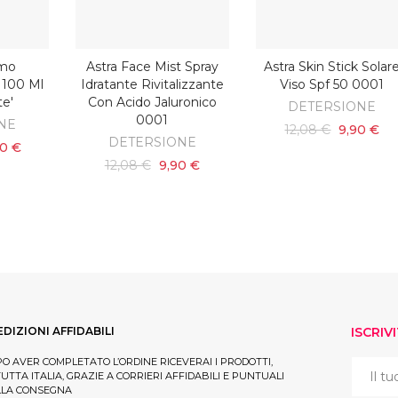
amo
Astra Face Mist Spray
Astra Skin Stick Solar
ARRELLO
AGGIUNGI AL CARRELLO
AGGIUNGI AL CARRELL
 100 Ml
Idratante Rivitalizzante
Viso Spf 50 0001
te'
Con Acido Jaluronico
DETERSIONE
0001
NE
12,08 €
9,90 €
DETERSIONE
90 €
12,08 €
9,90 €
EDIZIONI AFFIDABILI
ISCRIV
O AVER COMPLETATO L’ORDINE RICEVERAI I PRODOTTI,
TUTTA ITALIA, GRAZIE A CORRIERI AFFIDABILI E PUNTUALI
LLA CONSEGNA