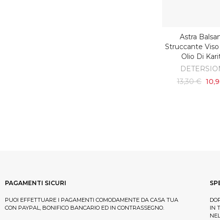
Astra Bals
AGGIUNGI AL C
Struccante Viso
Olio Di Kari
DETERSIO
13,30 €
10,
PAGAMENTI SICURI
SP
PUOI EFFETTUARE I PAGAMENTI COMODAMENTE DA CASA TUA
DOP
CON PAYPAL, BONIFICO BANCARIO ED IN CONTRASSEGNO.
IN 
NE