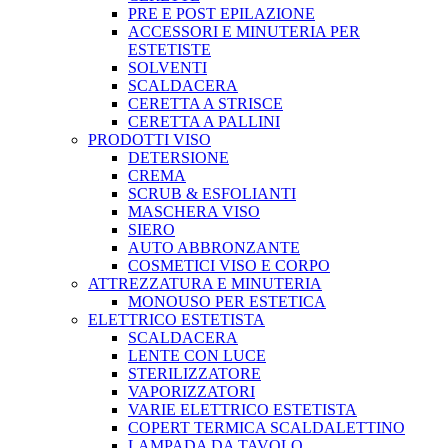
PRE E POST EPILAZIONE
ACCESSORI E MINUTERIA PER
ESTETISTE
SOLVENTI
SCALDACERA
CERETTA A STRISCE
CERETTA A PALLINI
PRODOTTI VISO
DETERSIONE
CREMA
SCRUB & ESFOLIANTI
MASCHERA VISO
SIERO
AUTO ABBRONZANTE
COSMETICI VISO E CORPO
ATTREZZATURA E MINUTERIA
MONOUSO PER ESTETICA
ELETTRICO ESTETISTA
SCALDACERA
LENTE CON LUCE
STERILIZZATORE
VAPORIZZATORI
VARIE ELETTRICO ESTETISTA
COPERT TERMICA SCALDALETTINO
LAMPADA DA TAVOLO