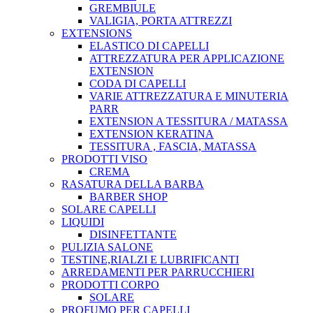
GREMBIULE
VALIGIA, PORTA ATTREZZI
EXTENSIONS
ELASTICO DI CAPELLI
ATTREZZATURA PER APPLICAZIONE
EXTENSION
CODA DI CAPELLI
VARIE ATTREZZATURA E MINUTERIA
PARR
EXTENSION A TESSITURA / MATASSA
EXTENSION KERATINA
TESSITURA , FASCIA, MATASSA
PRODOTTI VISO
CREMA
RASATURA DELLA BARBA
BARBER SHOP
SOLARE CAPELLI
LIQUIDI
DISINFETTANTE
PULIZIA SALONE
TESTINE,RIALZI E LUBRIFICANTI
ARREDAMENTI PER PARRUCCHIERI
PRODOTTI CORPO
SOLARE
PROFUMO PER CAPELLI