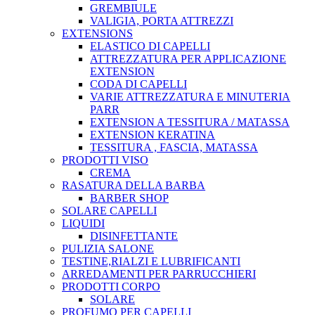
GREMBIULE
VALIGIA, PORTA ATTREZZI
EXTENSIONS
ELASTICO DI CAPELLI
ATTREZZATURA PER APPLICAZIONE
EXTENSION
CODA DI CAPELLI
VARIE ATTREZZATURA E MINUTERIA
PARR
EXTENSION A TESSITURA / MATASSA
EXTENSION KERATINA
TESSITURA , FASCIA, MATASSA
PRODOTTI VISO
CREMA
RASATURA DELLA BARBA
BARBER SHOP
SOLARE CAPELLI
LIQUIDI
DISINFETTANTE
PULIZIA SALONE
TESTINE,RIALZI E LUBRIFICANTI
ARREDAMENTI PER PARRUCCHIERI
PRODOTTI CORPO
SOLARE
PROFUMO PER CAPELLI