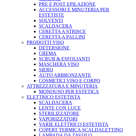
PRE E POST EPILAZIONE
ACCESSORI E MINUTERIA PER
ESTETISTE
SOLVENTI
SCALDACERA
CERETTA A STRISCE
CERETTA A PALLINI
PRODOTTI VISO
DETERSIONE
CREMA
SCRUB & ESFOLIANTI
MASCHERA VISO
SIERO
AUTO ABBRONZANTE
COSMETICI VISO E CORPO
ATTREZZATURA E MINUTERIA
MONOUSO PER ESTETICA
ELETTRICO ESTETISTA
SCALDACERA
LENTE CON LUCE
STERILIZZATORE
VAPORIZZATORI
VARIE ELETTRICO ESTETISTA
COPERT TERMICA SCALDALETTINO
LAMPADA DA TAVOLO