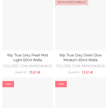
NON DISPONIBILE
Wp True Grey Pearl Mist
Wp True Grey Steel Glow
SCOPRI
AGGIUNGI AL CARRELLO
Light 60ml Wella
Medium 60ml Wella
COLORE CON AMMONIACA
COLORE CON AMMONIACA
16,47 €
13,51 €
16,47 €
13,51 €
-18%
-18%