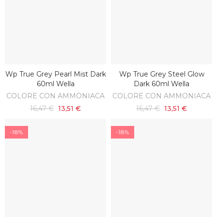
Wp True Grey Pearl Mist Dark
Wp True Grey Steel Glow
AGGIUNGI AL CARRELLO
AGGIUNGI AL CARRELLO
60ml Wella
Dark 60ml Wella
COLORE CON AMMONIACA
COLORE CON AMMONIACA
16,47 €
13,51 €
16,47 €
13,51 €
-18%
-18%