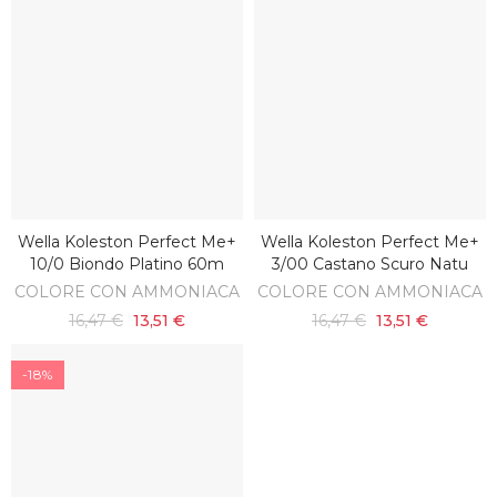
Wella Koleston Perfect Me+
Wella Koleston Perfect Me+
AGGIUNGI AL CARRELLO
AGGIUNGI AL CARRELLO
10/0 Biondo Platino 60m
3/00 Castano Scuro Natu
COLORE CON AMMONIACA
COLORE CON AMMONIACA
16,47 €
13,51 €
16,47 €
13,51 €
-18%