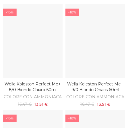
-18%
-18%
Wella Koleston Perfect Me+
Wella Koleston Perfect Me+
AGGIUNGI AL CARRELLO
AGGIUNGI AL CARRELLO
8/0 Biondo Chiaro 60ml
9/0 Biondo Chiaris 60ml
COLORE CON AMMONIACA
COLORE CON AMMONIACA
16,47 €
13,51 €
16,47 €
13,51 €
-18%
-18%