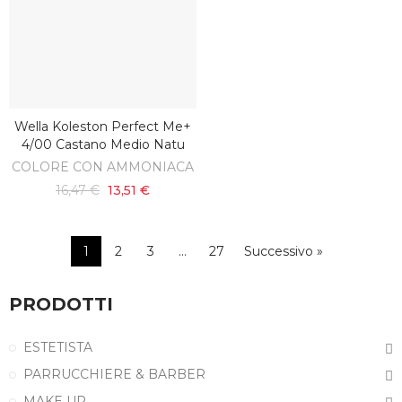
Wella Koleston Perfect Me+
AGGIUNGI AL CARRELLO
4/00 Castano Medio Natu
COLORE CON AMMONIACA
16,47 €
13,51 €
1
2
3
…
27
Successivo »
PRODOTTI
ESTETISTA
PARRUCCHIERE & BARBER
MAKE UP