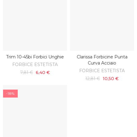
Trim 10-45bi Forbici Unghie
Clarissa Forbicine Punta
SCOPRI
AGGIUNGI AL CARRELLO
Curva Acciaio
FORBICE ESTETISTA
FORBICE ESTETISTA
7,81 €
6,40 €
12,81 €
10,50 €
-18%