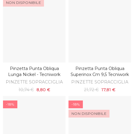
NON DISPONIBILE
Pinzetta Punta Obliqua
Pinzetta Punta Obliqua
SCOPRI
AGGIUNGI AL CARRELLO
Lunga Nickel - Tecniwork
Superinox Cm 9,5 Tecniwork
PINZETTE SOPRACCIGLIA
PINZETTE SOPRACCIGLIA
10,74 €
8,80 €
21,72 €
17,81 €
-18%
-18%
NON DISPONIBILE