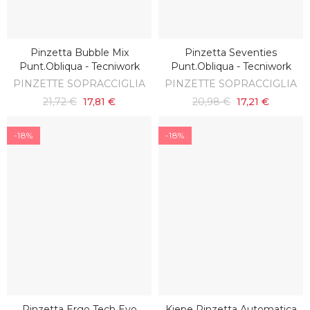
Pinzetta Bubble Mix
Pinzetta Seventies
SCOPRI
AGGIUNGI AL CARRELLO
Punt.obliqua - Tecniwork
Punt.obliqua - Tecniwork
PINZETTE SOPRACCIGLIA
PINZETTE SOPRACCIGLIA
21,72 €
17,81 €
20,98 €
17,21 €
-18%
-18%
Pinzetta Ergo Tech Evo
Kiepe Pinzetta Automatica