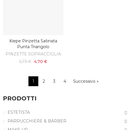
Kiepe Pinzetta Satinata
AGGIUNGI AL CARRELLO
Punta Triangolo
PINZETTE SOPRACCIGLIA
5,73 €
4,70 €
1
2
3
4
Successivo »
PRODOTTI
ESTETISTA
PARRUCCHIERE & BARBER
MAKE UP