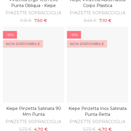
AGGIUNGI AL CARRELLO
AGGIUNGI AL CARRELLO
Punta Obliqua - Kiepe
Corpo Plastica
PINZETTE SOPRACCIGLIA
PINZETTE SOPRACCIGLIA
9,15 €
7,50 €
8,66 €
7,10 €
-18%
-18%
NON DISPONIBILE
NON DISPONIBILE
Kiepe Pinzetta Satinata 90
Kiepe Pinzetta Inox Satinata
SCOPRI
SCOPRI
Mm Punta
Punta Retta
PINZETTE SOPRACCIGLIA
PINZETTE SOPRACCIGLIA
5,73 €
4,70 €
5,73 €
4,70 €