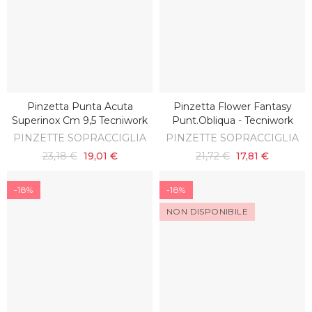
Pinzetta Punta Acuta
Pinzetta Flower Fantasy
SCOPRI
AGGIUNGI AL CARRELLO
Superinox Cm 9,5 Tecniwork
Punt.obliqua - Tecniwork
PINZETTE SOPRACCIGLIA
PINZETTE SOPRACCIGLIA
23,18 €
19,01 €
21,72 €
17,81 €
-18%
-18%
NON DISPONIBILE