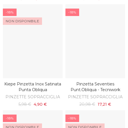
-18%
-18%
NON DISPONIBILE
Kiepe Pinzetta Inox Satinata
Pinzetta Seventies
SCOPRI
AGGIUNGI AL CARRELLO
Punta Obliqua
Punt.obliqua - Tecniwork
PINZETTE SOPRACCIGLIA
PINZETTE SOPRACCIGLIA
5,98 €
4,90 €
20,98 €
17,21 €
-18%
-18%
NON DISPONIBILE
NON DISPONIBILE