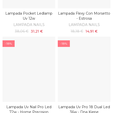
Lampada Pocket Ledlamp
Lampada Flexy Con Morsetto
AGGIUNGI AL CARRELLO
AGGIUNGI AL CARRELLO
Uv 12w
- Estrosa
LAMPADA NAILS
LAMPADA NAILS
38,06 €
31,21 €
18,18 €
14,91 €
-18%
-18%
Lampada Uv Nail Pro Led
Lampada Uv Pro 18 Dual Led
AGGIUNGI AL CARRELLO
AGGIUNGI AL CARRELLO
72w - Home Precision
36w - Dna Kiepe