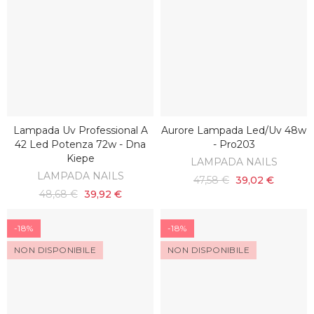
Lampada Uv Professional A
Aurore Lampada Led/uv 48w
SCOPRI
AGGIUNGI AL CARRELLO
42 Led Potenza 72w - Dna
- Pro203
Kiepe
LAMPADA NAILS
LAMPADA NAILS
47,58 €
39,02 €
48,68 €
39,92 €
-18%
-18%
NON DISPONIBILE
NON DISPONIBILE