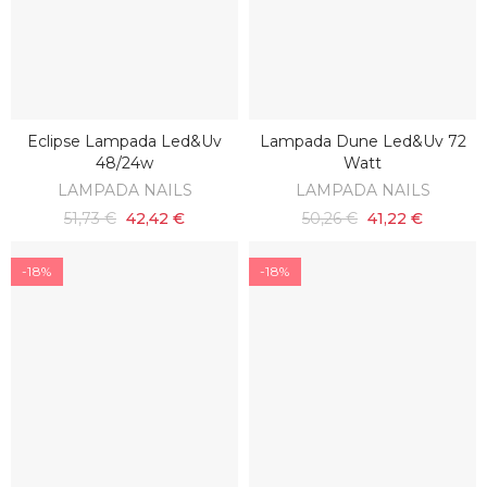
Eclipse Lampada Led&uv
Lampada Dune Led&uv 72
SCOPRI
SCOPRI
48/24w
Watt
LAMPADA NAILS
LAMPADA NAILS
51,73 €
42,42 €
50,26 €
41,22 €
-18%
-18%