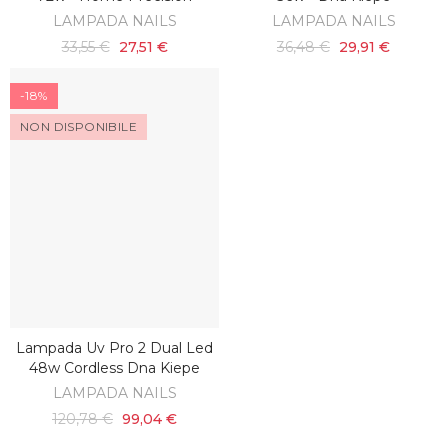
LAMPADA NAILS
LAMPADA NAILS
33,55 €
27,51 €
36,48 €
29,91 €
-18%
NON DISPONIBILE
Lampada Uv Pro 2 Dual Led
SCOPRI
48w Cordless Dna Kiepe
LAMPADA NAILS
120,78 €
99,04 €