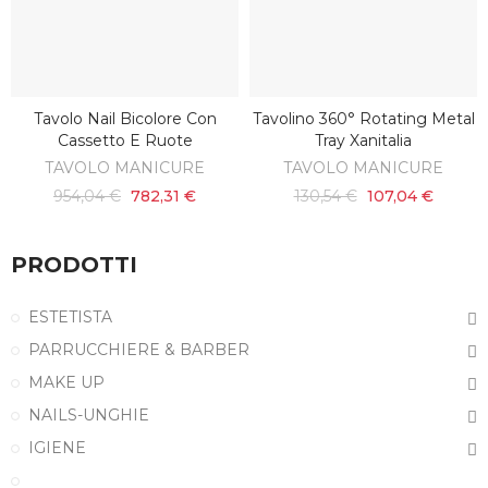
Tavolo Nail Bicolore Con
Tavolino 360° Rotating Metal
SCOPRI
AGGIUNGI AL CARRELLO
Cassetto E Ruote
Tray Xanitalia
TAVOLO MANICURE
TAVOLO MANICURE
954,04 €
782,31 €
130,54 €
107,04 €
PRODOTTI
ESTETISTA
PARRUCCHIERE & BARBER
MAKE UP
NAILS-UNGHIE
IGIENE