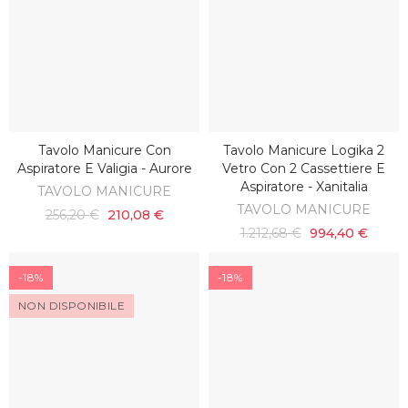
Tavolo Manicure Con
Tavolo Manicure Logika 2
SCOPRI
SCOPRI
Aspiratore E Valigia - Aurore
Vetro Con 2 Cassettiere E
Aspiratore - Xanitalia
TAVOLO MANICURE
TAVOLO MANICURE
256,20 €
210,08 €
1.212,68 €
994,40 €
-18%
-18%
NON DISPONIBILE