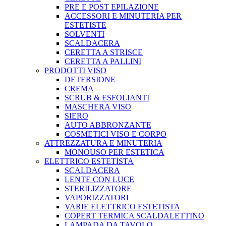
PRE E POST EPILAZIONE
ACCESSORI E MINUTERIA PER
ESTETISTE
SOLVENTI
SCALDACERA
CERETTA A STRISCE
CERETTA A PALLINI
PRODOTTI VISO
DETERSIONE
CREMA
SCRUB & ESFOLIANTI
MASCHERA VISO
SIERO
AUTO ABBRONZANTE
COSMETICI VISO E CORPO
ATTREZZATURA E MINUTERIA
MONOUSO PER ESTETICA
ELETTRICO ESTETISTA
SCALDACERA
LENTE CON LUCE
STERILIZZATORE
VAPORIZZATORI
VARIE ELETTRICO ESTETISTA
COPERT TERMICA SCALDALETTINO
LAMPADA DA TAVOLO