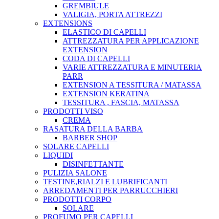
GREMBIULE
VALIGIA, PORTA ATTREZZI
EXTENSIONS
ELASTICO DI CAPELLI
ATTREZZATURA PER APPLICAZIONE
EXTENSION
CODA DI CAPELLI
VARIE ATTREZZATURA E MINUTERIA
PARR
EXTENSION A TESSITURA / MATASSA
EXTENSION KERATINA
TESSITURA , FASCIA, MATASSA
PRODOTTI VISO
CREMA
RASATURA DELLA BARBA
BARBER SHOP
SOLARE CAPELLI
LIQUIDI
DISINFETTANTE
PULIZIA SALONE
TESTINE,RIALZI E LUBRIFICANTI
ARREDAMENTI PER PARRUCCHIERI
PRODOTTI CORPO
SOLARE
PROFUMO PER CAPELLI