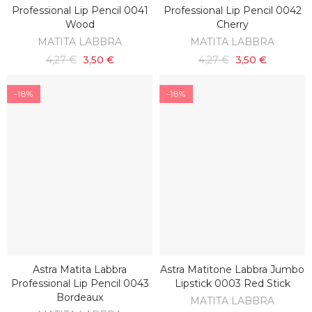
Professional Lip Pencil 0041
Professional Lip Pencil 0042
Wood
Cherry
MATITA LABBRA
MATITA LABBRA
4,27 €
3,50 €
4,27 €
3,50 €
-18%
-18%
Astra Matita Labbra
Astra Matitone Labbra Jumbo
AGGIUNGI AL CARRELLO
AGGIUNGI AL CARRELLO
Professional Lip Pencil 0043
Lipstick 0003 Red Stick
Bordeaux
MATITA LABBRA