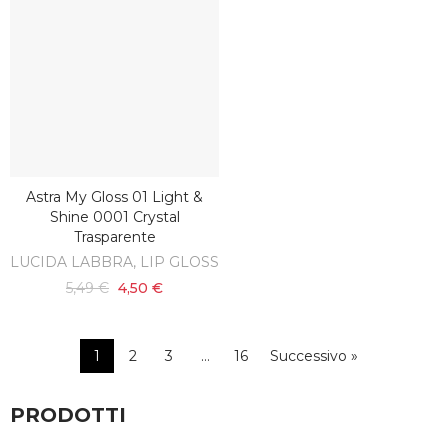
Astra My Gloss 01 Light &
AGGIUNGI AL CARRELLO
Shine 0001 Crystal
Trasparente
LUCIDA LABBRA, LIP GLOSS
5,49 €
4,50 €
1
2
3
…
16
Successivo »
PRODOTTI