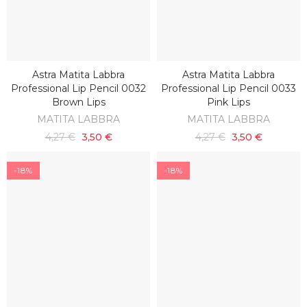
Astra Matita Labbra
Astra Matita Labbra
AGGIUNGI AL CARRELLO
AGGIUNGI AL CARRELLO
Professional Lip Pencil 0032
Professional Lip Pencil 0033
Brown Lips
Pink Lips
MATITA LABBRA
MATITA LABBRA
4,27 €
3,50 €
4,27 €
3,50 €
-18%
-18%