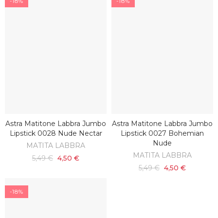
-18%
-18%
Astra Matitone Labbra Jumbo
Astra Matitone Labbra Jumbo
AGGIUNGI AL CARRELLO
AGGIUNGI AL CARRELLO
Lipstick 0028 Nude Nectar
Lipstick 0027 Bohemian
Nude
MATITA LABBRA
MATITA LABBRA
5,49 €
4,50 €
5,49 €
4,50 €
-18%