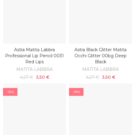
Astra Matita Labbra
Astra Black Glitter Matita
SCOPRI
AGGIUNGI AL CARRELLO
Professional Lip Pencil 0031
Occhi Glitter 00bg Deep
Red Lips
Black
MATITA LABBRA
MATITA LABBRA
4,27 €
3,50 €
4,27 €
3,50 €
-18%
-18%