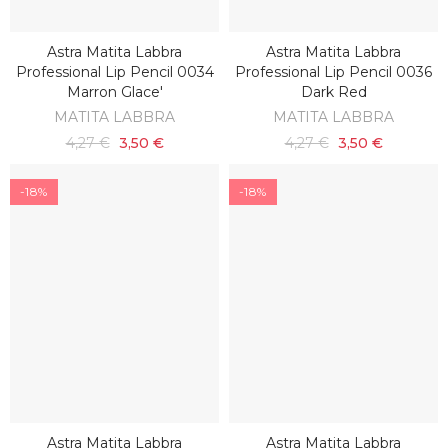
Astra Matita Labbra
Astra Matita Labbra
AGGIUNGI AL CARRELLO
AGGIUNGI AL CARRELLO
Professional Lip Pencil 0034
Professional Lip Pencil 0036
Marron Glace'
Dark Red
MATITA LABBRA
MATITA LABBRA
4,27 €
3,50 €
4,27 €
3,50 €
-18%
-18%
Astra Matita Labbra
Astra Matita Labbra
AGGIUNGI AL CARRELLO
AGGIUNGI AL CARRELLO