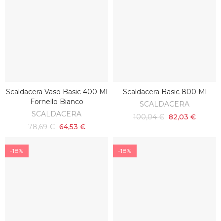
Scaldacera Vaso Basic 400 Ml
Scaldacera Basic 800 Ml
AGGIUNGI AL CARRELLO
AGGIUNGI AL CARRELLO
Fornello Bianco
SCALDACERA
SCALDACERA
100,04 €
82,03 €
78,69 €
64,53 €
-18%
-18%