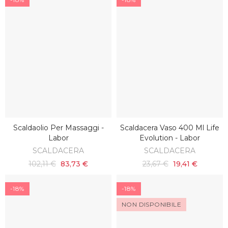
Scaldaolio Per Massaggi -
Scaldacera Vaso 400 Ml Life
AGGIUNGI AL CARRELLO
AGGIUNGI AL CARRELLO
Labor
Evolution - Labor
SCALDACERA
SCALDACERA
102,11 €
83,73 €
23,67 €
19,41 €
-18%
-18%
NON DISPONIBILE