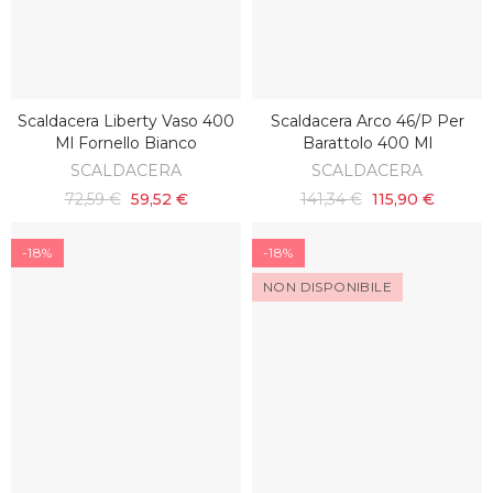
Scaldacera Liberty Vaso 400
Scaldacera Arco 46/p Per
AGGIUNGI AL CARRELLO
AGGIUNGI AL CARRELLO
Ml Fornello Bianco
Barattolo 400 Ml
SCALDACERA
SCALDACERA
72,59 €
59,52 €
141,34 €
115,90 €
-18%
-18%
NON DISPONIBILE