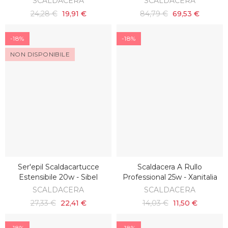
SCALDACERA
SCALDACERA
24,28 €
19,91 €
84,79 €
69,53 €
-18%
-18%
NON DISPONIBILE
Ser'epil Scaldacartucce
Scaldacera A Rullo
SCOPRI
AGGIUNGI AL CARRELLO
Estensibile 20w - Sibel
Professional 25w - Xanitalia
SCALDACERA
SCALDACERA
27,33 €
22,41 €
14,03 €
11,50 €
-18%
-18%