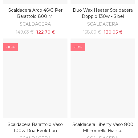
Scaldacera Arco 46/g Per
Duo Wax Heater Scaldacera
SCOPRI
AGGIUNGI AL CARRELLO
Barattolo 800 Ml
Doppio 130w - Sibel
SCALDACERA
SCALDACERA
149,63 €
122,70 €
158,60 €
130,05 €
-18%
-18%
Scaldacera Barattolo Vaso
Scaldacera Liberty Vaso 800
AGGIUNGI AL CARRELLO
AGGIUNGI AL CARRELLO
100w Dna Evolution
Ml Fornello Bianco