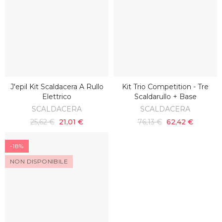
J'epil Kit Scaldacera A Rullo
Kit Trio Competition - Tre
SCOPRI
AGGIUNGI AL CARRELLO
Elettrico
Scaldarullo + Base
SCALDACERA
SCALDACERA
25,62 €
21,01 €
76,13 €
62,42 €
-18%
NON DISPONIBILE