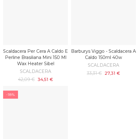
Scaldacera Per Cera A Caldo E
Barburys Viggo - Scaldacera A
SCOPRI
AGGIUNGI AL CARRELLO
Perline Brasiliana Mini 150 Ml
Caldo 150ml 40w
Wax Heater Sibel
SCALDACERA
SCALDACERA
33,31 €
27,31 €
42,09 €
34,51 €
-18%