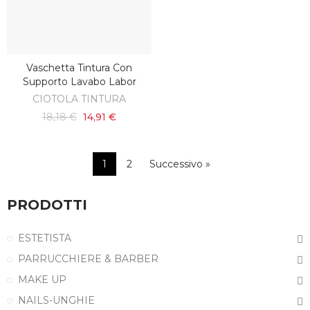
Vaschetta Tintura Con
AGGIUNGI AL CARRELLO
Supporto Lavabo Labor
CIOTOLA TINTURA
18,18 €
14,91 €
1
2
Successivo »
PRODOTTI
ESTETISTA
PARRUCCHIERE & BARBER
MAKE UP
NAILS-UNGHIE