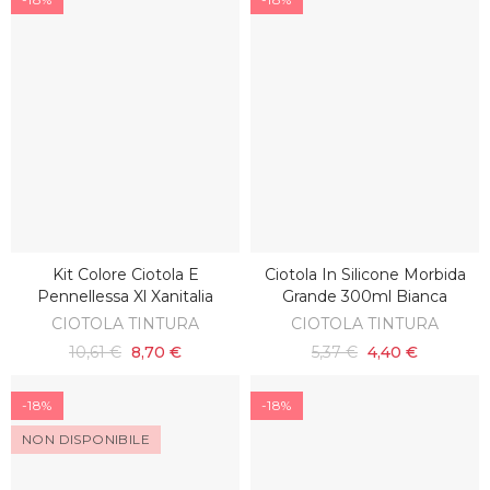
Kit Colore Ciotola E
Ciotola In Silicone Morbida
AGGIUNGI AL CARRELLO
AGGIUNGI AL CARRELLO
Pennellessa Xl Xanitalia
Grande 300ml Bianca
CIOTOLA TINTURA
CIOTOLA TINTURA
10,61 €
8,70 €
5,37 €
4,40 €
-18%
-18%
NON DISPONIBILE