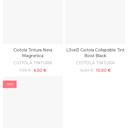
Ciotola Tintura Nera
L3vel3 Ciotola Collapsible Tint
SCOPRI
AGGIUNGI AL CARRELLO
Magnetica
Bowl Black
CIOTOLA TINTURA
CIOTOLA TINTURA
7,93 €
6,50 €
12,81 €
10,50 €
-18%