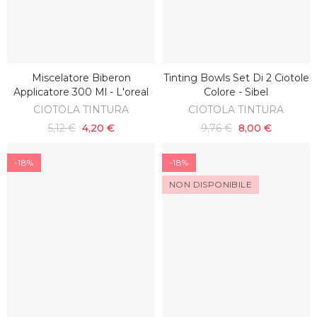
Miscelatore Biberon
Tinting Bowls Set Di 2 Ciotole
AGGIUNGI AL CARRELLO
AGGIUNGI AL CARRELLO
Applicatore 300 Ml - L'oreal
Colore - Sibel
CIOTOLA TINTURA
CIOTOLA TINTURA
5,12 €
4,20 €
9,76 €
8,00 €
-18%
-18%
NON DISPONIBILE