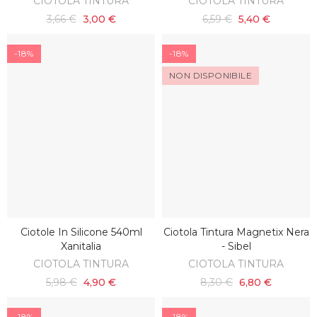
CIOTOLA TINTURA
CIOTOLA TINTURA
3,66 €
3,00 €
6,59 €
5,40 €
-18%
-18%
NON DISPONIBILE
Ciotole In Silicone 540ml
Ciotola Tintura Magnetix Nera
SCOPRI
AGGIUNGI AL CARRELLO
Xanitalia
- Sibel
CIOTOLA TINTURA
CIOTOLA TINTURA
5,98 €
4,90 €
8,30 €
6,80 €
-18%
-18%