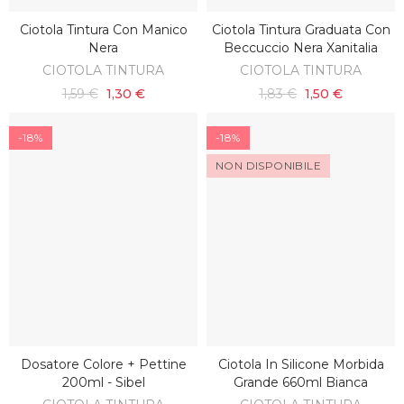
Ciotola Tintura Con Manico
Ciotola Tintura Graduata Con
SCOPRI
AGGIUNGI AL CARRELLO
Nera
Beccuccio Nera Xanitalia
CIOTOLA TINTURA
CIOTOLA TINTURA
1,59 €
1,30 €
1,83 €
1,50 €
-18%
-18%
NON DISPONIBILE
Dosatore Colore + Pettine
Ciotola In Silicone Morbida
SCOPRI
AGGIUNGI AL CARRELLO
200ml - Sibel
Grande 660ml Bianca