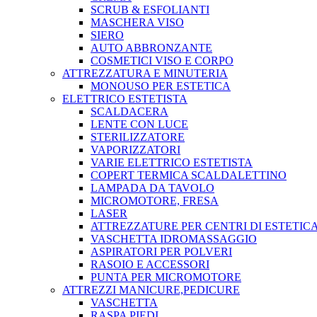
SCRUB & ESFOLIANTI
MASCHERA VISO
SIERO
AUTO ABBRONZANTE
COSMETICI VISO E CORPO
ATTREZZATURA E MINUTERIA
MONOUSO PER ESTETICA
ELETTRICO ESTETISTA
SCALDACERA
LENTE CON LUCE
STERILIZZATORE
VAPORIZZATORI
VARIE ELETTRICO ESTETISTA
COPERT TERMICA SCALDALETTINO
LAMPADA DA TAVOLO
MICROMOTORE, FRESA
LASER
ATTREZZATURE PER CENTRI DI ESTETIC
VASCHETTA IDROMASSAGGIO
ASPIRATORI PER POLVERI
RASOIO E ACCESSORI
PUNTA PER MICROMOTORE
ATTREZZI MANICURE,PEDICURE
VASCHETTA
RASPA PIEDI