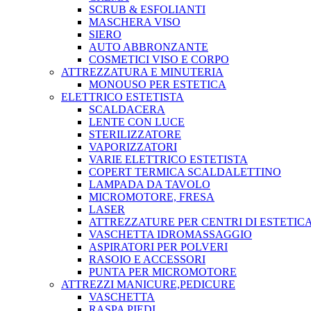
SCRUB & ESFOLIANTI
MASCHERA VISO
SIERO
AUTO ABBRONZANTE
COSMETICI VISO E CORPO
ATTREZZATURA E MINUTERIA
MONOUSO PER ESTETICA
ELETTRICO ESTETISTA
SCALDACERA
LENTE CON LUCE
STERILIZZATORE
VAPORIZZATORI
VARIE ELETTRICO ESTETISTA
COPERT TERMICA SCALDALETTINO
LAMPADA DA TAVOLO
MICROMOTORE, FRESA
LASER
ATTREZZATURE PER CENTRI DI ESTETIC
VASCHETTA IDROMASSAGGIO
ASPIRATORI PER POLVERI
RASOIO E ACCESSORI
PUNTA PER MICROMOTORE
ATTREZZI MANICURE,PEDICURE
VASCHETTA
RASPA PIEDI