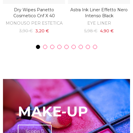
Dry Wipes Panetto
Astra Ink Liner Effetto Nero
AGGIUNGI AL CARRELLO
AGGIUNGI AL CARRELLO
Cosmetico Cnf X 40
Intenso Black
MONOUSO PER ESTETICA
EYE LINER
3,90 €
3,20 €
5,98 €
4,90 €
MAKE-UP
Scopri