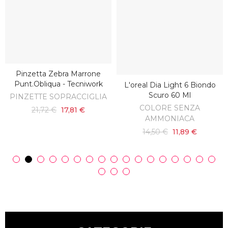
Pinzetta Zebra Marrone
AGGIUNGI AL CARRELLO
Punt.obliqua - Tecniwork
L'oreal Dia Light 6 Biondo
AGGIUNGI AL CARRELLO
Scuro 60 Ml
PINZETTE SOPRACCIGLIA
COLORE SENZA
21,72 €
17,81 €
AMMONIACA
14,50 €
11,89 €