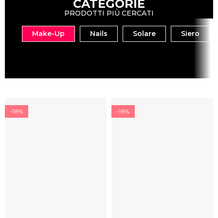
CATEGORIE
PRODOTTI PIÙ CERCATI
Make-Up
Nails
Solare
Siero
-18%
-18%