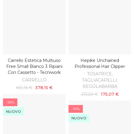
Carrello Estetica Multiuso
Hepike Unchained
AGGIUNGI AL CARRELLO
AGGIUNGI AL CARRELLO
Free Small Bianco 3 Ripiani
Professional Hair Clipper
Con Cassetto - Tecniwork
TOSATRICE,
CARRELLO
TAGLIACAPELLI,
REGOLABARBA
461,16 €
378,15 €
213,50 €
175,07 €
-18%
-18%
NUOVO
NUOVO