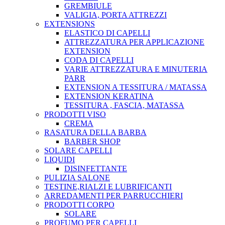
GREMBIULE
VALIGIA, PORTA ATTREZZI
EXTENSIONS
ELASTICO DI CAPELLI
ATTREZZATURA PER APPLICAZIONE
EXTENSION
CODA DI CAPELLI
VARIE ATTREZZATURA E MINUTERIA
PARR
EXTENSION A TESSITURA / MATASSA
EXTENSION KERATINA
TESSITURA , FASCIA, MATASSA
PRODOTTI VISO
CREMA
RASATURA DELLA BARBA
BARBER SHOP
SOLARE CAPELLI
LIQUIDI
DISINFETTANTE
PULIZIA SALONE
TESTINE,RIALZI E LUBRIFICANTI
ARREDAMENTI PER PARRUCCHIERI
PRODOTTI CORPO
SOLARE
PROFUMO PER CAPELLI