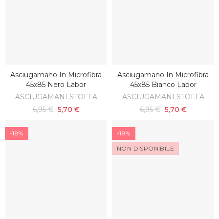
Asciugamano In Microfibra
Asciugamano In Microfibra
AGGIUNGI AL CARRELLO
AGGIUNGI AL CARRELLO
45x85 Nero Labor
45x85 Bianco Labor
ASCIUGAMANI STOFFA
ASCIUGAMANI STOFFA
6,95 €
5,70 €
6,95 €
5,70 €
-18%
-18%
NON DISPONIBILE