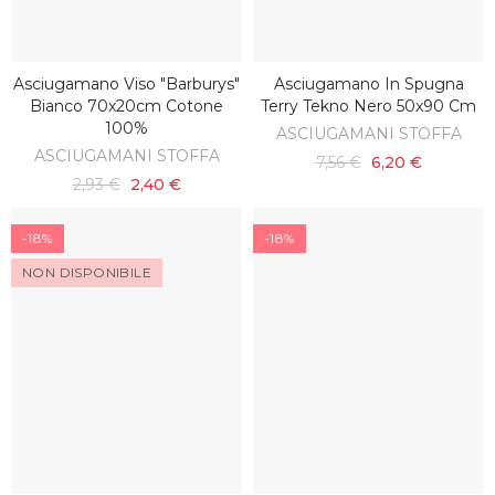
Asciugamano Viso "barburys"
Asciugamano In Spugna
SCOPRI
AGGIUNGI AL CARRELLO
Bianco 70x20cm Cotone
Terry Tekno Nero 50x90 Cm
100%
ASCIUGAMANI STOFFA
ASCIUGAMANI STOFFA
7,56 €
6,20 €
2,93 €
2,40 €
-18%
-18%
NON DISPONIBILE