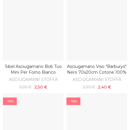
Sibel Asciugamano Bob Tuo
Asciugamano Viso "barburys"
AGGIUNGI AL CARRELLO
AGGIUNGI AL CARRELLO
Mini Per Forno Bianco
Nero 70x20cm Cotone 100%
ASCIUGAMANI STOFFA
ASCIUGAMANI STOFFA
3,05 €
2,50 €
2,93 €
2,40 €
-18%
-18%