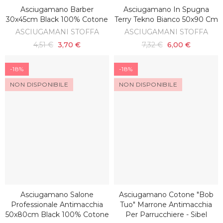
Asciugamano Barber
Asciugamano In Spugna
SCOPRI
AGGIUNGI AL CARRELLO
30x45cm Black 100% Cotone
Terry Tekno Bianco 50x90 Cm
ASCIUGAMANI STOFFA
ASCIUGAMANI STOFFA
4,51 €
3,70 €
7,32 €
6,00 €
-18%
-18%
NON DISPONIBILE
NON DISPONIBILE
Asciugamano Salone
Asciugamano Cotone "bob
SCOPRI
SCOPRI
Professionale Antimacchia
Tuo" Marrone Antimacchia
50x80cm Black 100% Cotone
Per Parrucchiere - Sibel