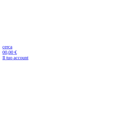
cerca
0
0,00 €
Il tuo account