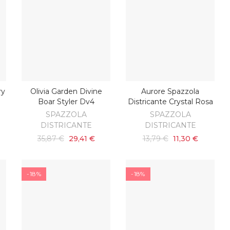
ry
Olivia Garden Divine
Aurore Spazzola
O
AGGIUNGI AL CARRELLO
AGGIUNGI AL CARRELLO
Boar Styler Dv4
Districante Crystal Rosa
SPAZZOLA
SPAZZOLA
DISTRICANTE
DISTRICANTE
35,87 €
29,41 €
13,79 €
11,30 €
-18%
-18%