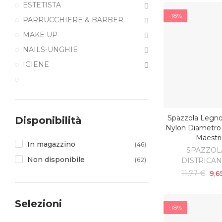
ESTETISTA
-18%
PARRUCCHIERE & BARBER
MAKE UP
NAILS-UNGHIE
IGIENE
Spazzola Legno
Disponibilità
AGGIUNGI AL C
Nylon Diametr
- Maestri
In magazzino
(46)
SPAZZOL
Non disponibile
(62)
DISTRICA
11,77 €
9,6
Selezioni
-18%