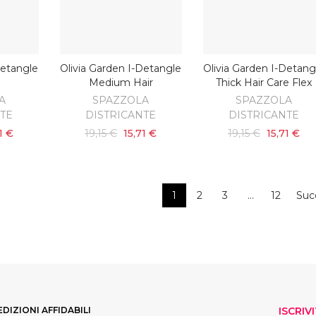
Detangle
Olivia Garden I-Detangle
Olivia Garden I-Detang
SCOPRI
SCOPRI
Medium Hair
Thick Hair Care Flex
A
SPAZZOLA
SPAZZOLA
NTE
DISTRICANTE
DISTRICANTE
1 €
19,15 €
15,71 €
19,15 €
15,71 €
1
2
3
…
12
Suc
EDIZIONI AFFIDABILI
ISCRIV