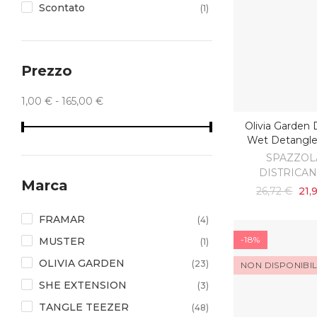
Scontato
(1)
Prezzo
1,00 € - 165,00 €
Olivia Garden 
AGGIUNGI AL C
Wet Detangle
SPAZZOL
DISTRICA
Marca
26,72 €
21,
FRAMAR
(4)
-18%
MUSTER
(1)
OLIVIA GARDEN
(23)
NON DISPONIBI
SHE EXTENSION
(3)
TANGLE TEEZER
(48)