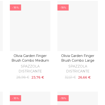
-18%
-18%
Olivia Garden Finger
Olivia Garden Finger
O
AGGIUNGI AL CARRELLO
AGGIUNGI AL CARRELLO
Brush Combo Medium
Brush Combo Large
SPAZZOLA
SPAZZOLA
DISTRICANTE
DISTRICANTE
28,98 €
23,76 €
32,51 €
26,66 €
-18%
-18%