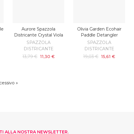
le
Aurore Spazzola
Olivia Garden Ecohair
AGGIUNGI AL CARRELLO
AGGIUNGI AL CARRELLO
Districante Crystal Viola
Paddle Detangler
SPAZZOLA
SPAZZOLA
DISTRICANTE
DISTRICANTE
13,79 €
11,30 €
19,03 €
15,61 €
cessivo »
ITI ALLA NOSTRA NEWSLETTER.