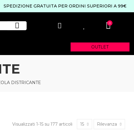
SPEDIZIONE GRATUITA PER ORDINI SUPERIORI A 99€
0
0
OUTLET
NTE
OLA DISTRICANTE
Visualizzati 1-15 su 177 articoli
15
Rilevanza