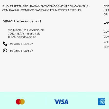
PUOI EFFETTUARE I PAGAMENTI COMODAMENTE DA CASA TUA
DOP
CON PAYPAL, BONIFICO BANCARIO ED IN CONTRASSEGNO.
IN 
NE
DIBAG Professional s.r.l
AS
Via Nicola De Gemmis, 38
CON
70124 BARI - Bari, Italy
CON
P.IVA 06231840726
CHI
+39 080 5429897
CON
+39 080 5429897