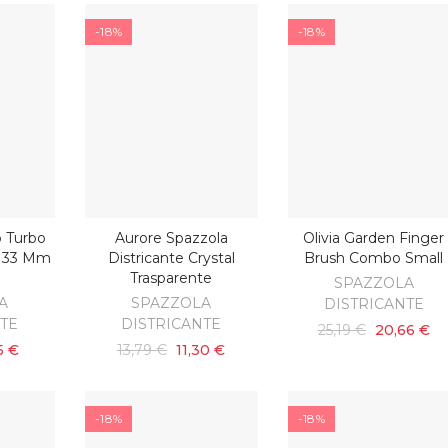
-18%
-18%
 Turbo
Aurore Spazzola
Olivia Garden Finger
ARRELLO
AGGIUNGI AL CARRELLO
AGGIUNGI AL CARRELL
o 33 Mm
Districante Crystal
Brush Combo Small
Trasparente
SPAZZOLA
A
SPAZZOLA
DISTRICANTE
NTE
DISTRICANTE
25,19 €
20,66 €
5 €
13,79 €
11,30 €
-18%
-18%