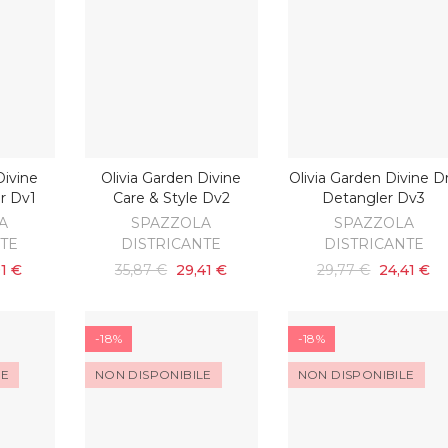
Divine
Olivia Garden Divine
Olivia Garden Divine D
ARRELLO
AGGIUNGI AL CARRELLO
AGGIUNGI AL CARRELL
r Dv1
Care & Style Dv2
Detangler Dv3
A
SPAZZOLA
SPAZZOLA
NTE
DISTRICANTE
DISTRICANTE
91 €
35,87 €
29,41 €
29,77 €
24,41 €
-18%
-18%
LE
NON DISPONIBILE
NON DISPONIBILE