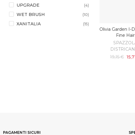
UPGRADE
(4)
WET BRUSH
(10)
XANITALIA
(15)
Olivia Garden I-
SCOPRI
Fine Hair
SPAZZOL
DISTRICA
19,15 €
15,7
PAGAMENTI SICURI
SP