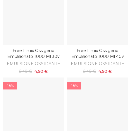
Free Limix Ossigeno
Free Limix Ossigeno
AGGIUNGI AL CARRELLO
AGGIUNGI AL CARRELLO
Emulsionato 1000 Ml 30v
Emulsionato 1000 Ml 40v
EMULSIONE OSSIDANTE
EMULSIONE OSSIDANTE
5,49 €
4,50 €
5,49 €
4,50 €
-18%
-18%