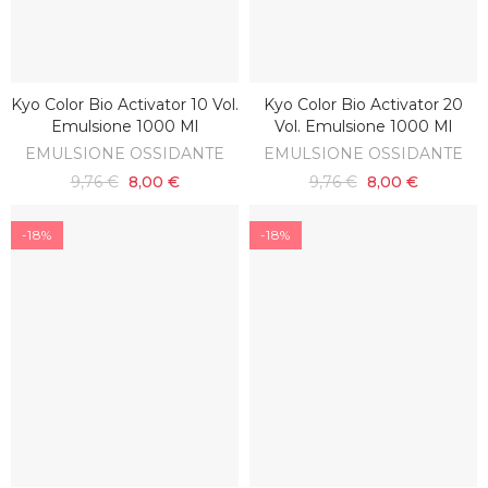
Kyo Color Bio Activator 10 Vol.
Kyo Color Bio Activator 20
AGGIUNGI AL CARRELLO
AGGIUNGI AL CARRELLO
Emulsione 1000 Ml
Vol. Emulsione 1000 Ml
EMULSIONE OSSIDANTE
EMULSIONE OSSIDANTE
9,76 €
8,00 €
9,76 €
8,00 €
-18%
-18%