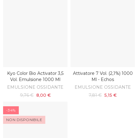
Kyo Color Bio Activator 3,5
Attivatore 7 Vol. (2,1%) 1000
AGGIUNGI AL CARRELLO
AGGIUNGI AL CARRELLO
Vol. Emulsione 1000 Ml
Ml - Echos
EMULSIONE OSSIDANTE
EMULSIONE OSSIDANTE
9,76 €
8,00 €
7,81 €
5,15 €
-34%
NON DISPONIBILE