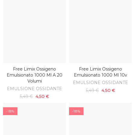
Free Limix Ossigeno
Free Limix Ossigeno
AGGIUNGI AL CARRELLO
AGGIUNGI AL CARRELLO
Emulsionato 1000 Ml A 20
Emulsionato 1000 Ml 10v
Volumi
EMULSIONE OSSIDANTE
EMULSIONE OSSIDANTE
5,49 €
4,50 €
5,49 €
4,50 €
-18%
-18%