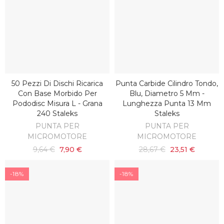
50 Pezzi Di Dischi Ricarica
Punta Carbide Cilindro Tondo,
SCOPRI
AGGIUNGI AL CARRELLO
Con Base Morbido Per
Blu, Diametro 5 Mm -
Pododisc Misura L - Grana
Lunghezza Punta 13 Mm
240 Staleks
Staleks
PUNTA PER
PUNTA PER
MICROMOTORE
MICROMOTORE
9,64 €
7,90 €
28,67 €
23,51 €
-18%
-18%