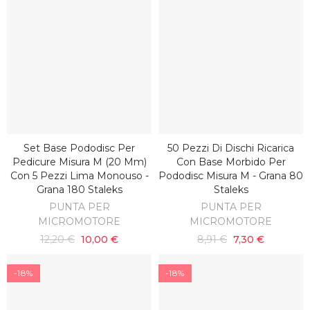
Set Base Pododisc Per
50 Pezzi Di Dischi Ricarica
AGGIUNGI AL CARRELLO
AGGIUNGI AL CARRELLO
Pedicure Misura M (20 Mm)
Con Base Morbido Per
Con 5 Pezzi Lima Monouso -
Pododisc Misura M - Grana 80
Grana 180 Staleks
Staleks
PUNTA PER
PUNTA PER
MICROMOTORE
MICROMOTORE
12,20 €
10,00 €
8,91 €
7,30 €
-18%
-18%