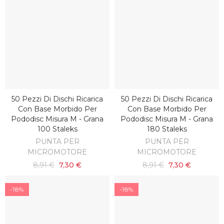
50 Pezzi Di Dischi Ricarica
50 Pezzi Di Dischi Ricarica
AGGIUNGI AL CARRELLO
AGGIUNGI AL CARRELLO
Con Base Morbido Per
Con Base Morbido Per
Pododisc Misura M - Grana
Pododisc Misura M - Grana
100 Staleks
180 Staleks
PUNTA PER
PUNTA PER
MICROMOTORE
MICROMOTORE
8,91 €
7,30 €
8,91 €
7,30 €
-18%
-18%