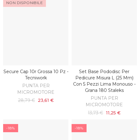
NON DISPONIBILE
Secure Cap 10r Grossa 10 Pz -
Set Base Pododisc Per
SCOPRI
AGGIUNGI AL CARRELLO
Tecniwork
Pedicure Misura L (25 Mm)
Con 5 Pezzi Lima Monouso -
PUNTA PER
Grana 180 Staleks
MICROMOTORE
PUNTA PER
28,79 €
23,61 €
MICROMOTORE
13,73 €
11,25 €
-18%
-18%