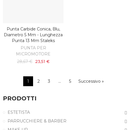
Punta Carbide Conica, Blu,
AGGIUNGI AL CARRELLO
Diametro 5 Mm - Lunghezza
Punta 13 Mm Staleks
PUNTA PER
MICROMOTORE
28,67 €
23,51 €
1
2
3
…
5
Successivo »
PRODOTTI
ESTETISTA
PARRUCCHIERE & BARBER
MAKE UP