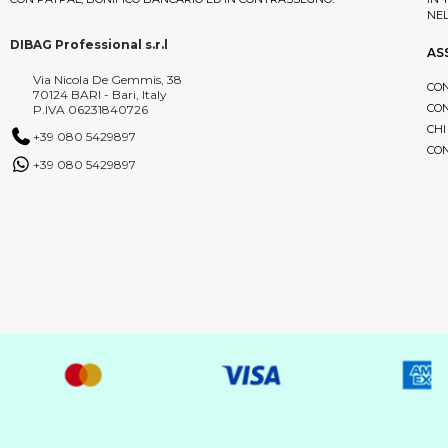
NE
DIBAG Professional s.r.l
AS
Via Nicola De Gemmis, 38
CON
70124 BARI - Bari, Italy
CON
P.IVA 06231840726
CHI
+39 080 5429897
CON
+39 080 5429897