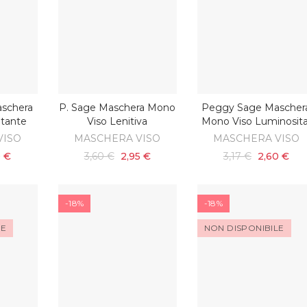
schera
P. Sage Maschera Mono
Peggy Sage Mascher
SCOPRI
SCOPRI
atante
Viso Lenitiva
Mono Viso Luminosita
VISO
MASCHERA VISO
MASCHERA VISO
0 €
3,60 €
2,95 €
3,17 €
2,60 €
-18%
-18%
LE
NON DISPONIBILE