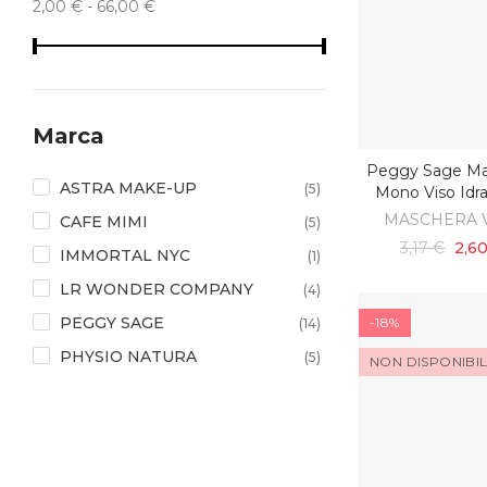
2,00 € - 66,00 €
Marca
Peggy Sage Ma
SCOPRI
ASTRA MAKE-UP
(5)
Mono Viso Idr
MASCHERA 
CAFE MIMI
(5)
3,17 €
2,6
IMMORTAL NYC
(1)
LR WONDER COMPANY
(4)
PEGGY SAGE
-18%
(14)
PHYSIO NATURA
(5)
NON DISPONIBI