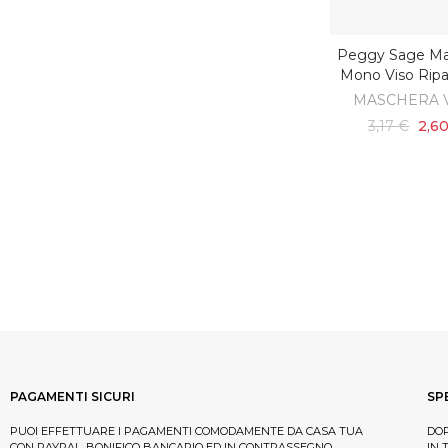
Peggy Sage Ma
SCOPRI
Mono Viso Ripa
MASCHERA 
3,17 €
2,6
PAGAMENTI SICURI
SP
PUOI EFFETTUARE I PAGAMENTI COMODAMENTE DA CASA TUA
DOP
CON PAYPAL, BONIFICO BANCARIO ED IN CONTRASSEGNO.
IN 