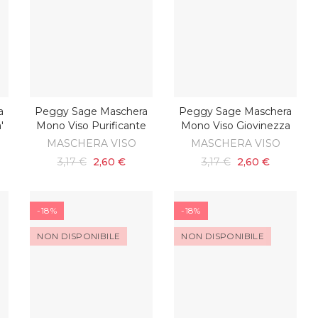
a
Peggy Sage Maschera
Peggy Sage Maschera
SCOPRI
SCOPRI
'
Mono Viso Purificante
Mono Viso Giovinezza
MASCHERA VISO
MASCHERA VISO
3,17 €
2,60 €
3,17 €
2,60 €
-18%
-18%
NON DISPONIBILE
NON DISPONIBILE