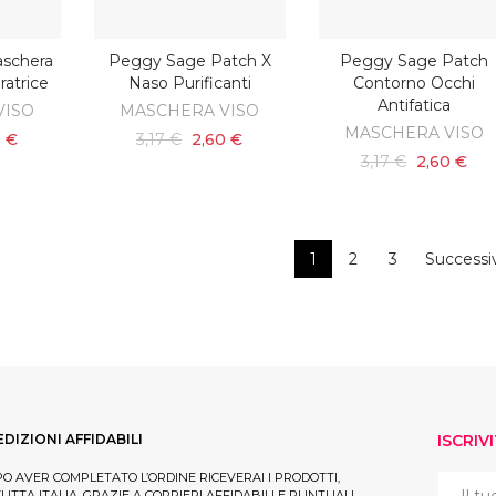
schera
Peggy Sage Patch X
Peggy Sage Patch
SCOPRI
AGGIUNGI AL CARRELLO
ratrice
Naso Purificanti
Contorno Occhi
Antifatica
VISO
MASCHERA VISO
MASCHERA VISO
0 €
3,17 €
2,60 €
3,17 €
2,60 €
1
2
3
Successi
EDIZIONI AFFIDABILI
ISCRIV
O AVER COMPLETATO L’ORDINE RICEVERAI I PRODOTTI,
TUTTA ITALIA, GRAZIE A CORRIERI AFFIDABILI E PUNTUALI