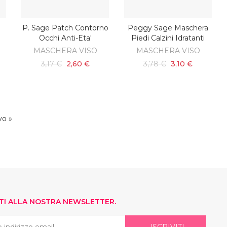
P. Sage Patch Contorno
Peggy Sage Maschera
SCOPRI
SCOPRI
Occhi Anti-Eta'
Piedi Calzini Idratanti
MASCHERA VISO
MASCHERA VISO
3,17 €
2,60 €
3,78 €
3,10 €
vo »
ITI ALLA NOSTRA NEWSLETTER.