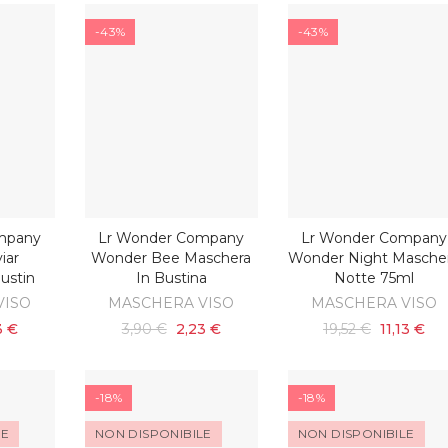
-43%
-43%
mpany
Lr Wonder Company
Lr Wonder Company
ARRELLO
AGGIUNGI AL CARRELLO
AGGIUNGI AL CARRELL
iar
Wonder Bee Maschera
Wonder Night Masche
ustin
In Bustina
Notte 75ml
VISO
MASCHERA VISO
MASCHERA VISO
3 €
3,90 €
2,23 €
19,52 €
11,13 €
-18%
-18%
LE
NON DISPONIBILE
NON DISPONIBILE