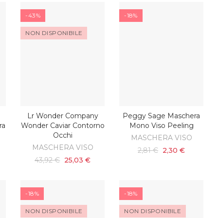
-43%
-18%
NON DISPONIBILE
Lr Wonder Company
Peggy Sage Maschera
SCOPRI
O
AGGIUNGI AL CARRELLO
ra
Wonder Caviar Contorno
Mono Viso Peeling
Occhi
MASCHERA VISO
MASCHERA VISO
2,81 €
2,30 €
43,92 €
25,03 €
-18%
-18%
NON DISPONIBILE
NON DISPONIBILE