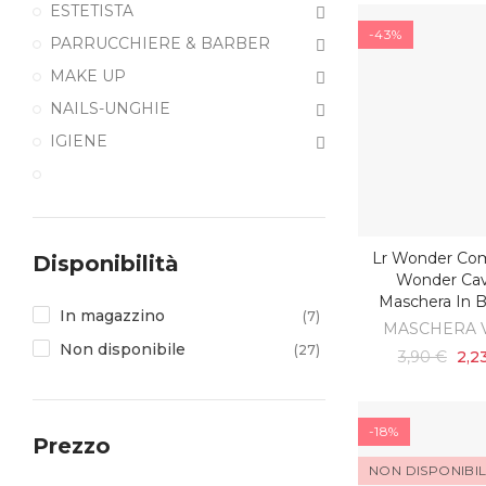
ESTETISTA
-43%
PARRUCCHIERE & BARBER
MAKE UP
NAILS-UNGHIE
IGIENE
Lr Wonder Co
Disponibilità
AGGIUNGI AL C
Wonder Cav
Maschera In B
In magazzino
(7)
MASCHERA 
Non disponibile
(27)
3,90 €
2,2
-18%
Prezzo
NON DISPONIBI