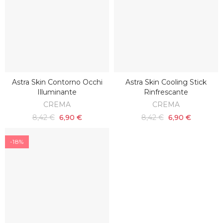
Astra Skin Contorno Occhi
Astra Skin Cooling Stick
AGGIUNGI AL CARRELLO
AGGIUNGI AL CARRELLO
Illuminante
Rinfrescante
CREMA
CREMA
8,42 €
6,90 €
8,42 €
6,90 €
-18%