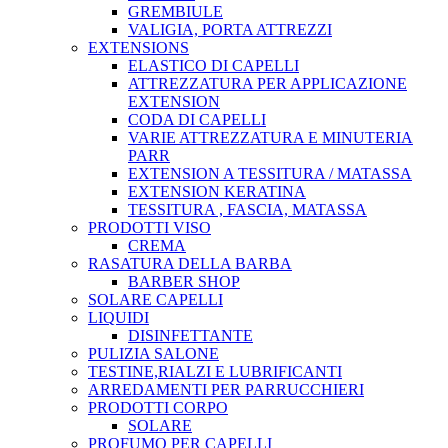
GREMBIULE
VALIGIA, PORTA ATTREZZI
EXTENSIONS
ELASTICO DI CAPELLI
ATTREZZATURA PER APPLICAZIONE
EXTENSION
CODA DI CAPELLI
VARIE ATTREZZATURA E MINUTERIA
PARR
EXTENSION A TESSITURA / MATASSA
EXTENSION KERATINA
TESSITURA , FASCIA, MATASSA
PRODOTTI VISO
CREMA
RASATURA DELLA BARBA
BARBER SHOP
SOLARE CAPELLI
LIQUIDI
DISINFETTANTE
PULIZIA SALONE
TESTINE,RIALZI E LUBRIFICANTI
ARREDAMENTI PER PARRUCCHIERI
PRODOTTI CORPO
SOLARE
PROFUMO PER CAPELLI