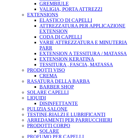
GREMBIULE
VALIGIA, PORTA ATTREZZI
EXTENSIONS
ELASTICO DI CAPELLI
ATTREZZATURA PER APPLICAZIONE
EXTENSION
CODA DI CAPELLI
VARIE ATTREZZATURA E MINUTERIA
PARR
EXTENSION A TESSITURA / MATASSA
EXTENSION KERATINA
TESSITURA , FASCIA, MATASSA
PRODOTTI VISO
CREMA
RASATURA DELLA BARBA
BARBER SHOP
SOLARE CAPELLI
LIQUIDI
DISINFETTANTE
PULIZIA SALONE
TESTINE,RIALZI E LUBRIFICANTI
ARREDAMENTI PER PARRUCCHIERI
PRODOTTI CORPO
SOLARE
PROFUMO PER CAPELLI