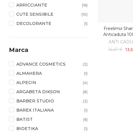
ARRICCIANTE
(16)
CUTE SENSIBILE
(10)
DECOLORANTE
(1)
Freelimix Sh
AGGIUNGI AL C
IDRATANTE
(23)
Anticaduta 10
LAVAGGIO
ANTI CAD
(2)
Marca
16,47 €
13,
LENITIVO
(8)
LISCIANTE
(11)
ADVANCE COSMETICS
(2)
LUCENTEZZA DEL
(6)
ALMAHERA
(1)
COLORE
ALPECIN
(4)
PROTEZIONE COLORE
(23)
ARGABETA DIKSON
(8)
PROTEZIONE SOLARE UV
(3)
BARBER STUDIO
(2)
RICOSTRUZIONE CAPELLI
(18)
BAREX ITALIANA
(1)
RIFLESSANTE COLORE
(1)
BATIST
(6)
RISTRUTTURANTE
(33)
BIOETIKA
(1)
SCRUB & ESFOLIANTI
(2)