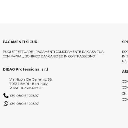
CAFE MIMI
(5)
SHAMPOO SECCO
(12)
CRAZY COLOR BY
SOLARE CAPELLI
(3)
(2)
RENBOW
USO FREQUENTE
(25)
DIKSON
(10)
VOLUMIZZANTE
(15)
DOTTOR SOLARI
(22)
PAGAMENTI SICURI
SP
ECHOS LINE
(16)
PUOI EFFETTUARE I PAGAMENTI COMODAMENTE DA CASA TUA
DOP
EDELSTEIN
(2)
CON PAYPAL, BONIFICO BANCARIO ED IN CONTRASSEGNO.
IN 
NE
EVERYGREEN
(15)
DIBAG Professional s.r.l
AS
FREE LIMIX
(40)
Via Nicola De Gemmis, 38
HELEN SEWARD
(2)
CON
70124 BARI - Bari, Italy
CON
P.IVA 06231840726
IMMORTAL NYC
(9)
CHI
+39 080 5429897
ISIKER
(4)
CON
+39 080 5429897
KATIVA PROFESSIONAL
(3)
KYO
(16)
LOREAL PROFESSIONEL
(2)