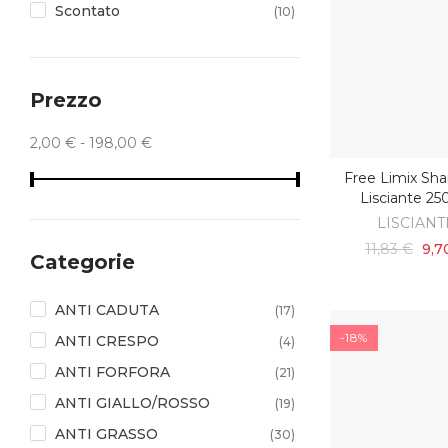
Scontato
(10)
Prezzo
2,00 € - 198,00 €
Free Limix S
AGGIUNGI AL C
Lisciante 25
LISCIANT
11,83 €
9,7
Categorie
ANTI CADUTA
(17)
-18%
ANTI CRESPO
(4)
ANTI FORFORA
(21)
ANTI GIALLO/ROSSO
(19)
ANTI GRASSO
(30)