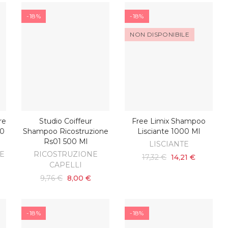
-18%
-18%
NON DISPONIBILE
re
Studio Coiffeur
Free Limix Shampoo
SCOPRI
O
AGGIUNGI AL CARRELLO
00
Shampoo Ricostruzione
Lisciante 1000 Ml
Rs01 500 Ml
LISCIANTE
E
RICOSTRUZIONE
17,32 €
14,21 €
CAPELLI
9,76 €
8,00 €
-18%
-18%