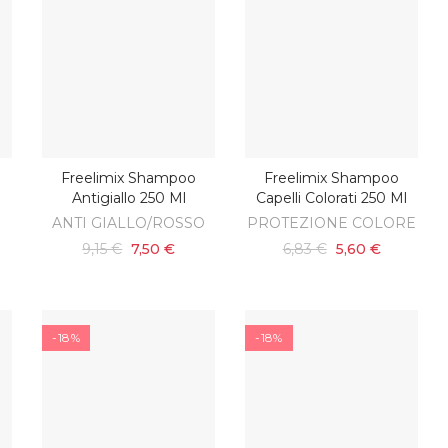
Freelimix Shampoo
Freelimix Shampoo
O
AGGIUNGI AL CARRELLO
AGGIUNGI AL CARRELLO
Antigiallo 250 Ml
Capelli Colorati 250 Ml
ANTI GIALLO/ROSSO
PROTEZIONE COLORE
9,15 €
7,50 €
6,83 €
5,60 €
-18%
-18%