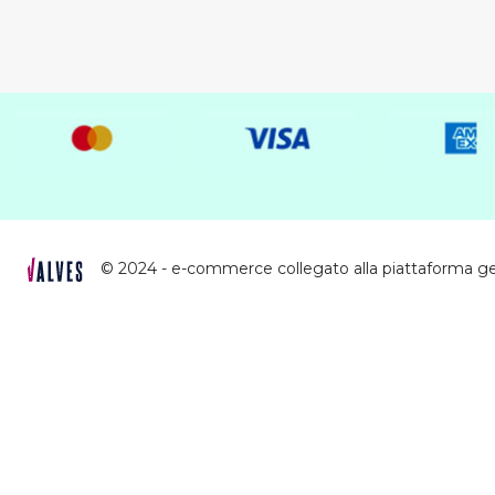
LOREAL SERIE EXPERT
(41)
MANIC PANIC
(2)
OLAPLEX
(7)
RAYWELL
(5)
REUZEL POMADES
(6)
SCHULTZ
(1)
SELECTIVE
(14)
STUDIO COIFFEUR HAIR
© 2024 - e-commerce collegato alla piattaforma g
(4)
LINE
TIGI
(8)
TOPPIK
(1)
WELLA PROFESSIONAL
(38)