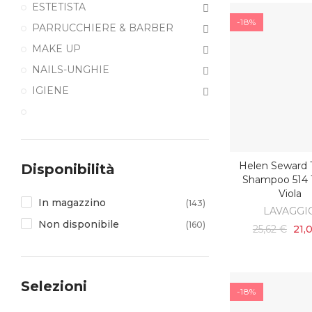
ESTETISTA
-18%
PARRUCCHIERE & BARBER
MAKE UP
NAILS-UNGHIE
IGIENE
Helen Seward 
Disponibilità
AGGIUNGI AL C
Shampoo 514 1
Viola
In magazzino
(143)
LAVAGGI
Non disponibile
(160)
25,62 €
21,
Selezioni
-18%