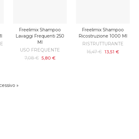
Freelimix Shampoo
Freelimix Shampoo
AGGIUNGI AL CARRELLO
AGGIUNGI AL CARRELLO
Ml
Lavaggi Frequenti 250
Ricostruzione 1000 Ml
Ml
RE
RISTRUTTURANTE
USO FREQUENTE
16,47 €
13,51 €
7,08 €
5,80 €
cessivo »