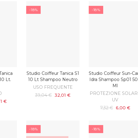
-18%
-18%
Tanica
Studio Coiffeur Tanica S1
Studio Coiffeur Sun-Ca
ARRELLO
AGGIUNGI AL CARRELLO
AGGIUNGI AL CARRELL
0 Lt.
10 Lt Shampoo Neutro
Idra Shampoo Sp01 5
Ml
USO FREQUENTE
O
PROTEZIONE SOLAR
39,04 €
32,01 €
UV
01 €
7,32 €
6,00 €
-18%
-18%