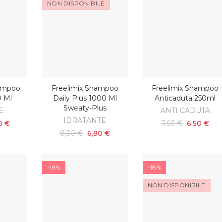
NON DISPONIBILE
hampoo
Freelimix Shampoo
Freelimix Shampoo
SCOPRI
ARRELLO
AGGIUNGI AL CARRELL
0 Ml
Daily Plus 1000 Ml
Anticaduta 250ml
Sweaty-Plus
E
ANTI CADUTA
IDRATANTE
0 €
7,93 €
6,50 €
8,30 €
6,80 €
-18%
-18%
NON DISPONIBILE