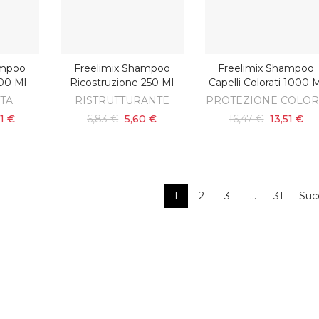
ampoo
Freelimix Shampoo
Freelimix Shampoo
SCOPRI
ARRELLO
AGGIUNGI AL CARRELLO
00 Ml
Ricostruzione 250 Ml
Capelli Colorati 1000 
UTA
RISTRUTTURANTE
PROTEZIONE COLO
51 €
6,83 €
5,60 €
16,47 €
13,51 €
1
2
3
…
31
Suc