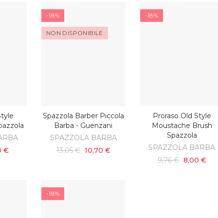
-18%
-18%
NON DISPONIBILE
Style
Spazzola Barber Piccola
Proraso Old Style
SCOPRI
ARRELLO
AGGIUNGI AL CARRELL
pazzola
Barba - Guenzani
Moustache Brush
Spazzola
ARBA
SPAZZOLA BARBA
SPAZZOLA BARBA
0 €
13,05 €
10,70 €
9,76 €
8,00 €
-18%