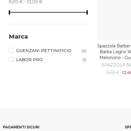
8,00 € - 33,00 €
Marca
Spazzola Barber
AGGIUNGI AL C
GUENZANI PETTINIFICIO
(4)
Barba Legno 
Meloncino - Gu
LABOR PRO
(1)
SPAZZOLA B
15,13 €
12,4
PAGAMENTI SICURI
SP