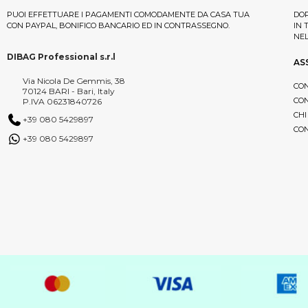
PUOI EFFETTUARE I PAGAMENTI COMODAMENTE DA CASA TUA
DOP
CON PAYPAL, BONIFICO BANCARIO ED IN CONTRASSEGNO.
IN 
NE
DIBAG Professional s.r.l
AS
Via Nicola De Gemmis, 38
CON
70124 BARI - Bari, Italy
CON
P.IVA 06231840726
CHI
+39 080 5429897
CON
+39 080 5429897