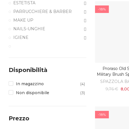
ESTETISTA
-18%
PARRUCCHIERE & BARBER
MAKE UP
NAILS-UNGHIE
IGIENE
Proraso Old 
Disponibilità
AGGIUNGI AL C
Military Brush S
SPAZZOLA B
In magazzino
(4)
9,76 €
8,0
Non disponibile
(3)
-18%
Prezzo