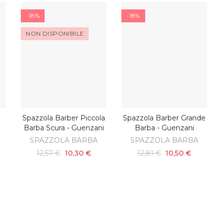
-18%
-18%
NON DISPONIBILE
Spazzola Barber Piccola
Spazzola Barber Grande
SCOPRI
O
AGGIUNGI AL CARRELLO
Barba Scura - Guenzani
Barba - Guenzani
SPAZZOLA BARBA
SPAZZOLA BARBA
12,57 €
10,30 €
12,81 €
10,50 €