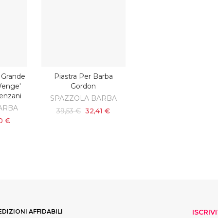
 Grande
Piastra Per Barba
ARRELLO
AGGIUNGI AL CARRELLO
Wenge'
Gordon
enzani
SPAZZOLA BARBA
ARBA
39,53 €
32,41 €
0 €
EDIZIONI AFFIDABILI
ISCRIV