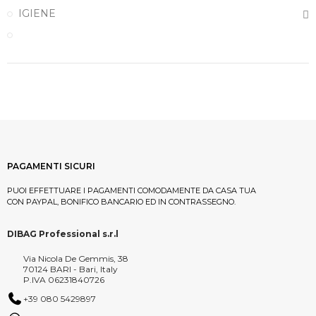
IGIENE
PAGAMENTI SICURI
PUOI EFFETTUARE I PAGAMENTI COMODAMENTE DA CASA TUA
CON PAYPAL, BONIFICO BANCARIO ED IN CONTRASSEGNO.
DIBAG Professional s.r.l
Via Nicola De Gemmis, 38
70124 BARI - Bari, Italy
P.IVA 06231840726
+39 080 5429897