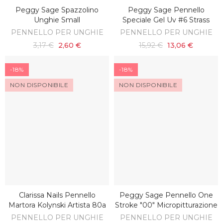
Peggy Sage Spazzolino
Peggy Sage Pennello
SCOPRI
AGGIUNGI AL CARRELLO
Unghie Small
Speciale Gel Uv #6 Strass
PENNELLO PER UNGHIE
PENNELLO PER UNGHIE
3,17 €
2,60 €
15,92 €
13,06 €
-18%
-18%
NON DISPONIBILE
NON DISPONIBILE
Clarissa Nails Pennello
Peggy Sage Pennello One
SCOPRI
SCOPRI
Martora Kolynski Artista 80a
Stroke "00" Micropitturazione
PENNELLO PER UNGHIE
PENNELLO PER UNGHIE