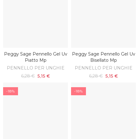
Peggy Sage Pennello Gel Uv
Peggy Sage Pennello Gel Uv
SCOPRI
AGGIUNGI AL CARRELLO
Piatto Mp
Bisellato Mp
PENNELLO PER UNGHIE
PENNELLO PER UNGHIE
6,28 €
5,15 €
6,28 €
5,15 €
-18%
-18%