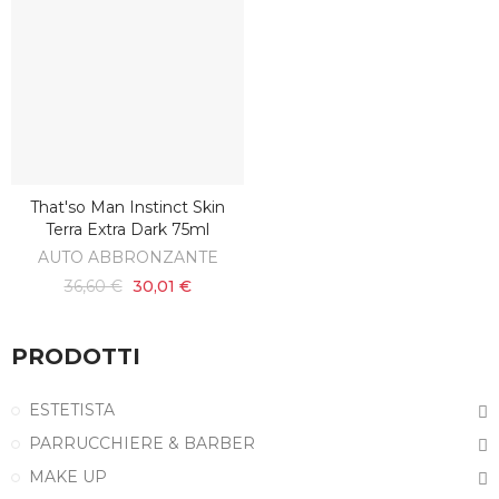
That'so Man Instinct Skin
AGGIUNGI AL CARRELLO
Terra Extra Dark 75ml
AUTO ABBRONZANTE
36,60 €
30,01 €
PRODOTTI
ESTETISTA
PARRUCCHIERE & BARBER
MAKE UP