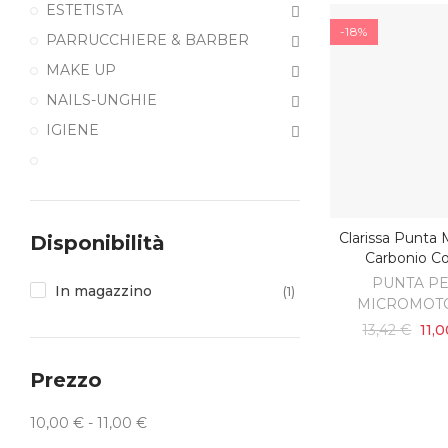
ESTETISTA
-18%
PARRUCCHIERE & BARBER
MAKE UP
NAILS-UNGHIE
IGIENE
Clarissa Punta
Disponibilità
AGGIUNGI AL C
Carbonio C
PUNTA P
In magazzino
(1)
MICROMOT
13,42 €
11,
Prezzo
10,00 € - 11,00 €