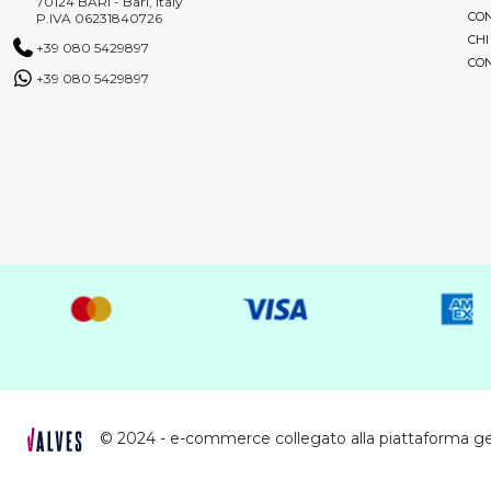
70124 BARI - Bari, Italy
CON
P.IVA 06231840726
CHI
+39 080 5429897
CON
+39 080 5429897
© 2024 - e-commerce collegato alla piattaforma g