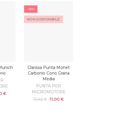
-18%
NON DISPONIBILE
 Munich
Clarissa Punta Monet
SCOPRI
ARRELLO
ono
Carbonio Cono Grana
Media
ER
PUNTA PER
ORE
MICROMOTORE
00 €
13,42 €
11,00 €