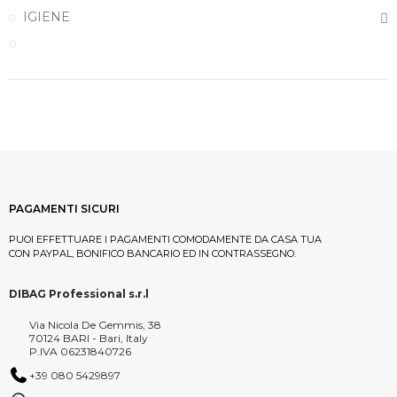
IGIENE
PAGAMENTI SICURI
PUOI EFFETTUARE I PAGAMENTI COMODAMENTE DA CASA TUA
CON PAYPAL, BONIFICO BANCARIO ED IN CONTRASSEGNO.
DIBAG Professional s.r.l
Via Nicola De Gemmis, 38
70124 BARI - Bari, Italy
P.IVA 06231840726
+39 080 5429897