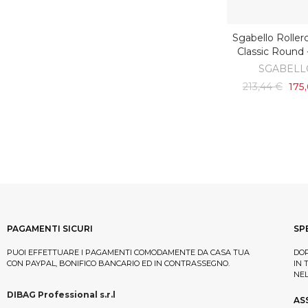
Sgabello Roller
SCOPRI
Classic Round -
SGABELL
213,44 €
175
PAGAMENTI SICURI
SP
PUOI EFFETTUARE I PAGAMENTI COMODAMENTE DA CASA TUA
DOP
CON PAYPAL, BONIFICO BANCARIO ED IN CONTRASSEGNO.
IN 
NE
DIBAG Professional s.r.l
AS