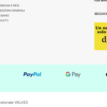
Puoi annu
SEGNA E RESI
DIZIONI GENERALI
SEGUICI
 SIAMO
TATTI
estionale VALVES