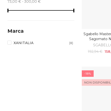
73,00 € - 300,00 €
Marca
Sgabello Master
SCOPRI
Sagomato N
XANITALIA
(8)
SGABELL
192,94 €
158
-18%
NON DISPONIBI