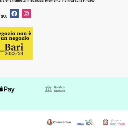
llare la richiesta in qualsiasi momento.
Politica sulla Privacy
 SU: