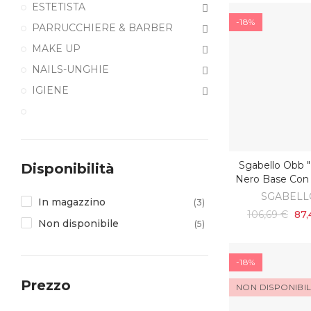
ESTETISTA
-18%
PARRUCCHIERE & BARBER
MAKE UP
NAILS-UNGHIE
IGIENE
Sgabello Obb "r
Disponibilità
AGGIUNGI AL C
Nero Base Con
SGABELL
In magazzino
(3)
106,69 €
87,
Non disponibile
(5)
-18%
Prezzo
NON DISPONIBI