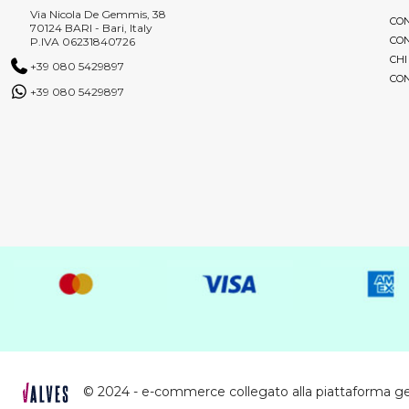
Via Nicola De Gemmis, 38
CON
70124 BARI - Bari, Italy
CON
P.IVA 06231840726
CHI
+39 080 5429897
CON
+39 080 5429897
© 2024 - e-commerce collegato alla piattaforma g