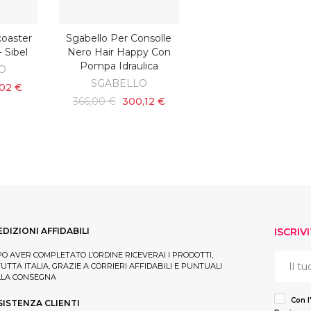
coaster
Sgabello Per Consolle
SCOPRI
 Sibel
Nero Hair Happy Con
Pompa Idraulica
O
SGABELLO
,02 €
366,00 €
300,12 €
EDIZIONI AFFIDABILI
ISCRIV
O AVER COMPLETATO L’ORDINE RICEVERAI I PRODOTTI,
TUTTA ITALIA, GRAZIE A CORRIERI AFFIDABILI E PUNTUALI
LLA CONSEGNA
Con l
SISTENZA CLIENTI