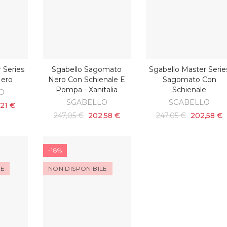
 Series
Sgabello Sagomato
Sgabello Master Serie
SCOPRI
SCOPRI
ero
Nero Con Schienale E
Sagomato Con
Pompa - Xanitalia
Schienale
O
SGABELLO
SGABELLO
,21 €
247,05 €
202,58 €
247,05 €
202,58 €
-18%
LE
NON DISPONIBILE