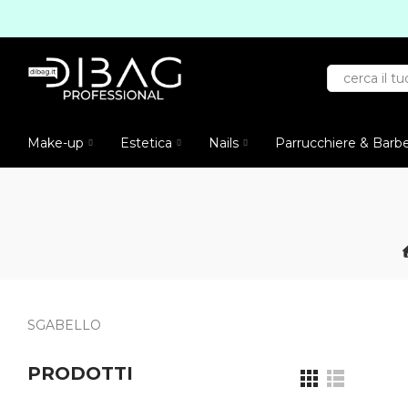
Make-up
Estetica
Nails
Parrucchiere & Barb
SGABELLO
PRODOTTI