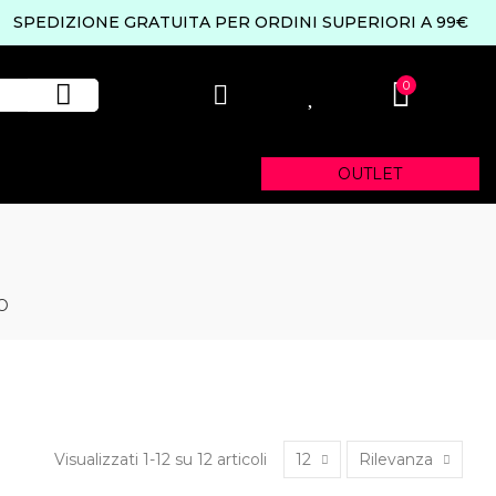
SPEDIZIONE GRATUITA PER ORDINI SUPERIORI A 99€
0
0
OUTLET
O
Visualizzati 1-12 su 12 articoli
12
Rilevanza