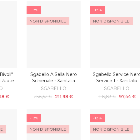
-18%
-18%
NON DISPONIBILE
NON DISPONIBILE
ivoli"
Sgabello A Sella Nero
Sgabello Service Ner
SCOPRI
SCOPRI
ARRELLO
 Ruote
Schienale - Xanitalia
Service 1 - Xanitalia
O
SGABELLO
SGABELLO
48 €
258,52 €
211,98 €
118,83 €
97,44 €
-18%
-18%
LE
NON DISPONIBILE
NON DISPONIBILE