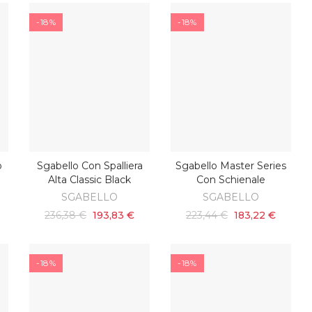
-18%
-18%
o
Sgabello Con Spalliera
Sgabello Master Series
AGGIUNGI AL CARRELLO
AGGIUNGI AL CARRELLO
Alta Classic Black
Con Schienale
SGABELLO
SGABELLO
236,38 €
193,83 €
223,44 €
183,22 €
-18%
-18%