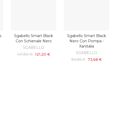
s
Sgabello Smart Black
Sgabello Smart Black
AGGIUNGI AL CARRELLO
AGGIUNGI AL CARRELLO
Con Schienale Nero
Nero Con Pompa -
Xanitalia
SGABELLO
SGABELLO
147,80 €
121,20 €
89,85 €
73,68 €