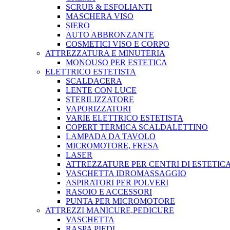
SCRUB & ESFOLIANTI
MASCHERA VISO
SIERO
AUTO ABBRONZANTE
COSMETICI VISO E CORPO
ATTREZZATURA E MINUTERIA
MONOUSO PER ESTETICA
ELETTRICO ESTETISTA
SCALDACERA
LENTE CON LUCE
STERILIZZATORE
VAPORIZZATORI
VARIE ELETTRICO ESTETISTA
COPERT TERMICA SCALDALETTINO
LAMPADA DA TAVOLO
MICROMOTORE, FRESA
LASER
ATTREZZATURE PER CENTRI DI ESTETIC
VASCHETTA IDROMASSAGGIO
ASPIRATORI PER POLVERI
RASOIO E ACCESSORI
PUNTA PER MICROMOTORE
ATTREZZI MANICURE,PEDICURE
VASCHETTA
RASPA PIEDI