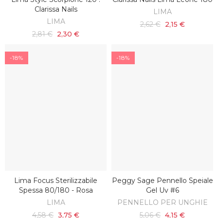
AGGIUNGI AL CARRELLO
AGGIUNGI AL CARRELLO
Clarissa Nails
LIMA
LIMA
2,62 €
2,15 €
2,81 €
2,30 €
-18%
-18%
Lima Focus Sterilizzabile
Peggy Sage Pennello Speiale
AGGIUNGI AL CARRELLO
AGGIUNGI AL CARRELLO
Spessa 80/180 - Rosa
Gel Uv #6
LIMA
PENNELLO PER UNGHIE
4,58 €
3,75 €
5,06 €
4,15 €