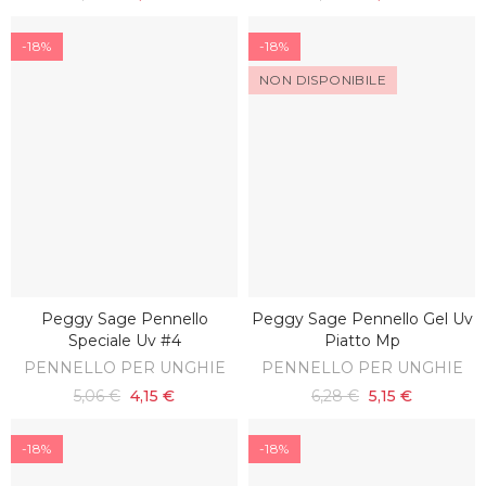
-18%
-18%
NON DISPONIBILE
Peggy Sage Pennello
Peggy Sage Pennello Gel Uv
SCOPRI
AGGIUNGI AL CARRELLO
Speciale Uv #4
Piatto Mp
PENNELLO PER UNGHIE
PENNELLO PER UNGHIE
5,06 €
4,15 €
6,28 €
5,15 €
-18%
-18%