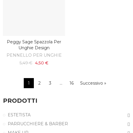
Peggy Sage Spazzola Per
AGGIUNGI AL CARRELLO
Unghie Design
PENNELLO PER UNGHIE
5,49 €
4,50 €
1
2
3
…
16
Successivo »
PRODOTTI
ESTETISTA
PARRUCCHIERE & BARBER
MAKE UP