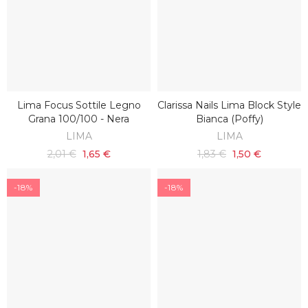
Lima Focus Sottile Legno
Clarissa Nails Lima Block Style
SCOPRI
AGGIUNGI AL CARRELLO
Grana 100/100 - Nera
Bianca (poffy)
LIMA
LIMA
2,01 €
1,65 €
1,83 €
1,50 €
-18%
-18%