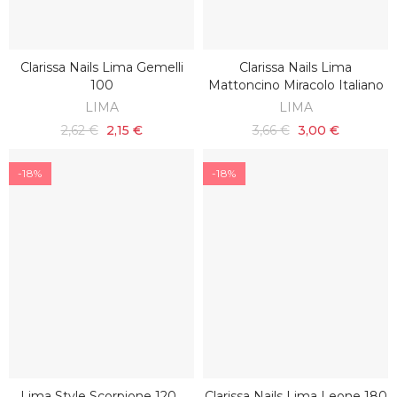
Clarissa Nails Lima Gemelli
Clarissa Nails Lima
AGGIUNGI AL CARRELLO
AGGIUNGI AL CARRELLO
100
Mattoncino Miracolo Italiano
LIMA
LIMA
2,62 €
2,15 €
3,66 €
3,00 €
-18%
-18%
Lima Style Scorpione 120 .
Clarissa Nails Lima Leone 180