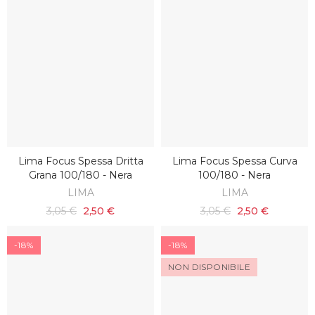
Lima Focus Spessa Dritta
Lima Focus Spessa Curva
AGGIUNGI AL CARRELLO
AGGIUNGI AL CARRELLO
Grana 100/180 - Nera
100/180 - Nera
LIMA
LIMA
3,05 €
2,50 €
3,05 €
2,50 €
-18%
-18%
NON DISPONIBILE