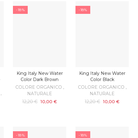
-18%
-18%
King Italy New Water
King Italy New Water
AGGIUNGI AL CARRELLO
AGGIUNGI AL CARRELLO
-
Color Dark Brown
Color Black
COLORE ORGANICO ,
COLORE ORGANICO ,
,
NATURALE
NATURALE
12,20 €
10,00 €
12,20 €
10,00 €
-18%
-18%