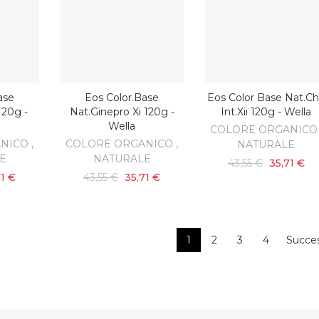
ase
Eos Color.base
Eos Color Base Nat.chi
ARRELLO
AGGIUNGI AL CARRELLO
AGGIUNGI AL CARRELL
120g -
Nat.ginepro Xi 120g -
Int.xii 120g - Wella
Wella
COLORE ORGANICO 
NICO ,
COLORE ORGANICO ,
NATURALE
E
NATURALE
43,55 €
35,71 €
71 €
43,55 €
35,71 €
1
2
3
4
Succes