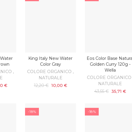
 Water
King Italy New Water
Eos Color Base Natura
ARRELLO
AGGIUNGI AL CARRELLO
AGGIUNGI AL CARRELL
Brown
Color Gray
Golden Curry 120g -
Wella
NICO ,
COLORE ORGANICO ,
COLORE ORGANICO 
E
NATURALE
NATURALE
00 €
12,20 €
10,00 €
43,55 €
35,71 €
-18%
-18%