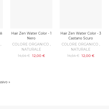
li
Hair Zen Water Color - 1
Hair Zen Water Color - 3
SCOPRI
O
AGGIUNGI AL CARRELLO
Nero
Castano Scuro
,
COLORE ORGANICO ,
COLORE ORGANICO ,
NATURALE
NATURALE
14,64 €
12,00 €
14,64 €
12,00 €
sivo »