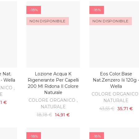
-18%
-18%
NON DISPONIBILE
NON DISPONIBILE
e Nat.
Lozione Acqua K
Eos Color.base
SCOPRI
SCOPRI
ARRELLO
 - Wella
Rigenerante Per Capelli
Nat.zenzero Iii 120g 
200 Ml Ridona Il Colore
Wella
NICO ,
Naturale
COLORE ORGANICO 
E
COLORE ORGANICO ,
NATURALE
71 €
NATURALE
43,55 €
35,71 €
18,18 €
14,91 €
-18%
-18%