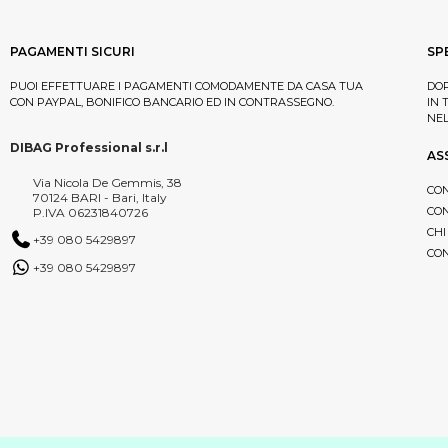
PAGAMENTI SICURI
SP
PUOI EFFETTUARE I PAGAMENTI COMODAMENTE DA CASA TUA
DOP
CON PAYPAL, BONIFICO BANCARIO ED IN CONTRASSEGNO.
IN 
NE
DIBAG Professional s.r.l
AS
Via Nicola De Gemmis, 38
CON
70124 BARI - Bari, Italy
CON
P.IVA 06231840726
CHI
+39 080 5429897
CON
+39 080 5429897