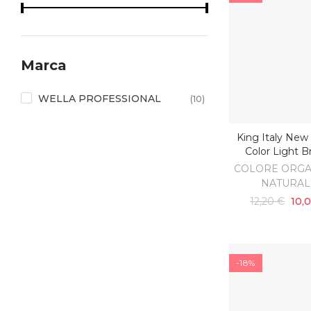
Marca
WELLA PROFESSIONAL
(10)
King Italy New
AGGIUNGI AL C
Color Light 
COLORE ORGA
NATURAL
12,20 €
10,
-18%