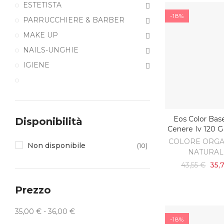
ESTETISTA
-18%
PARRUCCHIERE & BARBER
MAKE UP
NAILS-UNGHIE
IGIENE
Eos Color Bas
Disponibilità
AGGIUNGI AL C
Cenere Iv 120 G
COLORE ORGA
Non disponibile
(10)
NATURAL
43,55 €
35,
Prezzo
35,00 € - 36,00 €
-18%