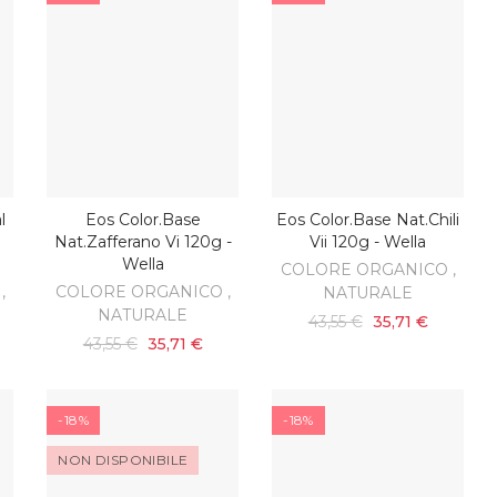
l
Eos Color.base
Eos Color.base Nat.chili
O
AGGIUNGI AL CARRELLO
AGGIUNGI AL CARRELLO
Nat.zafferano Vi 120g -
Vii 120g - Wella
Wella
COLORE ORGANICO ,
,
COLORE ORGANICO ,
NATURALE
NATURALE
43,55 €
35,71 €
43,55 €
35,71 €
-18%
-18%
NON DISPONIBILE