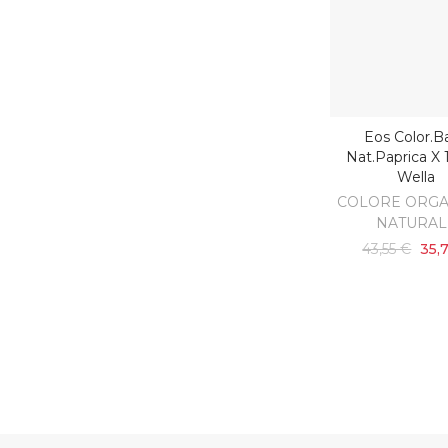
Eos Color.b
AGGIUNGI AL C
Nat.paprica X 
Wella
COLORE ORGA
NATURAL
43,55 €
35,