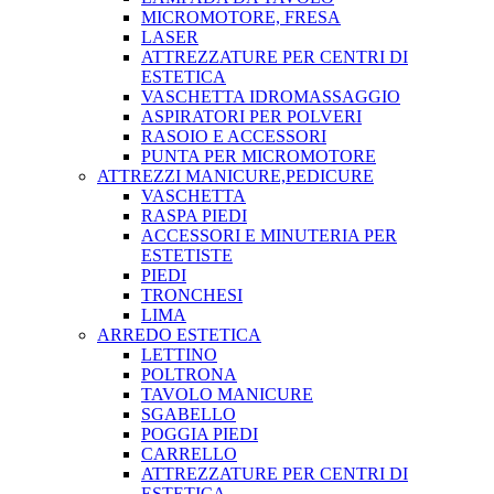
MICROMOTORE, FRESA
LASER
ATTREZZATURE PER CENTRI DI
ESTETICA
VASCHETTA IDROMASSAGGIO
ASPIRATORI PER POLVERI
RASOIO E ACCESSORI
PUNTA PER MICROMOTORE
ATTREZZI MANICURE,PEDICURE
VASCHETTA
RASPA PIEDI
ACCESSORI E MINUTERIA PER
ESTETISTE
PIEDI
TRONCHESI
LIMA
ARREDO ESTETICA
LETTINO
POLTRONA
TAVOLO MANICURE
SGABELLO
POGGIA PIEDI
CARRELLO
ATTREZZATURE PER CENTRI DI
ESTETICA