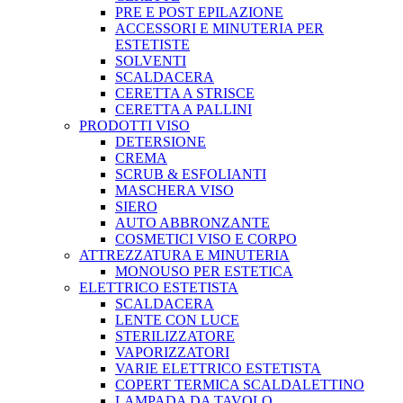
PRE E POST EPILAZIONE
ACCESSORI E MINUTERIA PER
ESTETISTE
SOLVENTI
SCALDACERA
CERETTA A STRISCE
CERETTA A PALLINI
PRODOTTI VISO
DETERSIONE
CREMA
SCRUB & ESFOLIANTI
MASCHERA VISO
SIERO
AUTO ABBRONZANTE
COSMETICI VISO E CORPO
ATTREZZATURA E MINUTERIA
MONOUSO PER ESTETICA
ELETTRICO ESTETISTA
SCALDACERA
LENTE CON LUCE
STERILIZZATORE
VAPORIZZATORI
VARIE ELETTRICO ESTETISTA
COPERT TERMICA SCALDALETTINO
LAMPADA DA TAVOLO