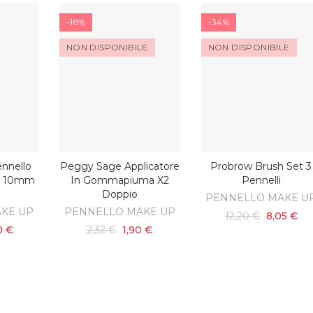
-18%
-34%
NON DISPONIBILE
NON DISPONIBILE
nnello
Peggy Sage Applicatore
Probrow Brush Set 3
SCOPRI
SCOPRI
ARRELLO
re 10mm
In Gommapiuma X2
Pennelli
Doppio
PENNELLO MAKE U
KE UP
PENNELLO MAKE UP
12,20 €
8,05 €
0 €
2,32 €
1,90 €