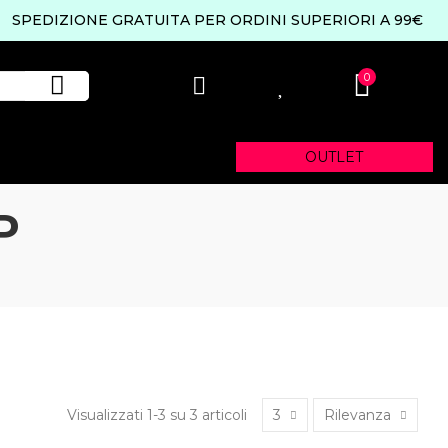
SPEDIZIONE GRATUITA PER ORDINI SUPERIORI A 99€
0
0
OUTLET
P
Visualizzati 1-3 su 3 articoli
3
Rilevanza