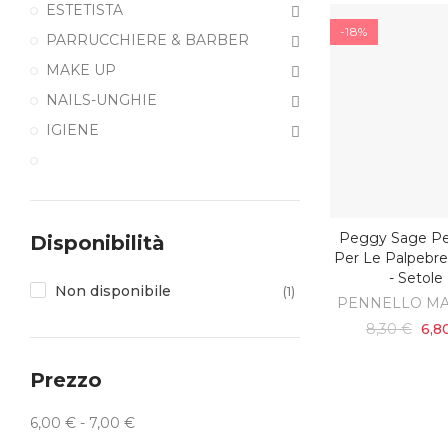
ESTETISTA
-18%
PARRUCCHIERE & BARBER
MAKE UP
NAILS-UNGHIE
IGIENE
Peggy Sage Pe
Disponibilità
AGGIUNGI AL C
Per Le Palpeb
- Setole
Non disponibile
(1)
PENNELLO MA
8,30 €
6,8
Prezzo
6,00 € - 7,00 €