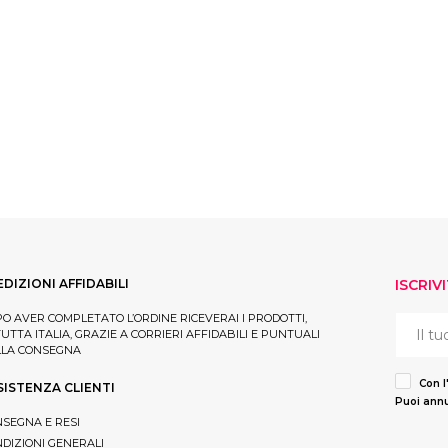
EDIZIONI AFFIDABILI
ISCRIV
O AVER COMPLETATO L’ORDINE RICEVERAI I PRODOTTI,
TUTTA ITALIA, GRAZIE A CORRIERI AFFIDABILI E PUNTUALI
LLA CONSEGNA
Con l
SISTENZA CLIENTI
Puoi annu
SEGNA E RESI
DIZIONI GENERALI