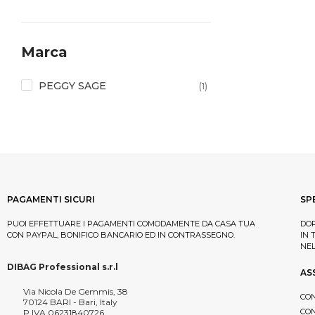
Marca
PEGGY SAGE
(1)
PAGAMENTI SICURI
SP
PUOI EFFETTUARE I PAGAMENTI COMODAMENTE DA CASA TUA
DOP
CON PAYPAL, BONIFICO BANCARIO ED IN CONTRASSEGNO.
IN 
NE
DIBAG Professional s.r.l
AS
Via Nicola De Gemmis, 38
CON
70124 BARI - Bari, Italy
CON
P.IVA 06231840726