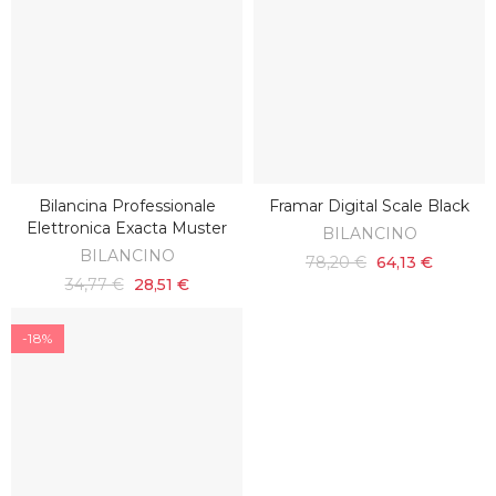
Bilancina Professionale
Framar Digital Scale Black
SCOPRI
AGGIUNGI AL CARRELLO
Elettronica Exacta Muster
BILANCINO
BILANCINO
78,20 €
64,13 €
34,77 €
28,51 €
-18%