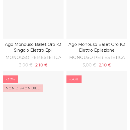
Ago Monouso Ballet Oro K3
Ago Monouso Ballet Oro K2
AGGIUNGI AL CARRELLO
AGGIUNGI AL CARRELLO
Singolo Elettro Epil
Elettro Epilazione
MONOUSO PER ESTETICA
MONOUSO PER ESTETICA
3,00 €
2,10 €
3,00 €
2,10 €
-30%
-30%
NON DISPONIBILE