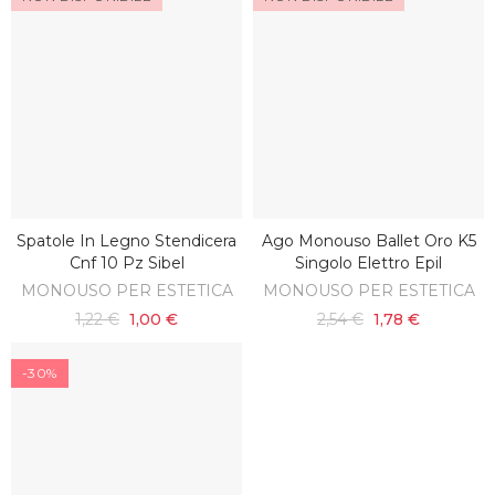
Spatole In Legno Stendicera
Ago Monouso Ballet Oro K5
SCOPRI
SCOPRI
Cnf 10 Pz Sibel
Singolo Elettro Epil
MONOUSO PER ESTETICA
MONOUSO PER ESTETICA
1,22 €
1,00 €
2,54 €
1,78 €
-30%