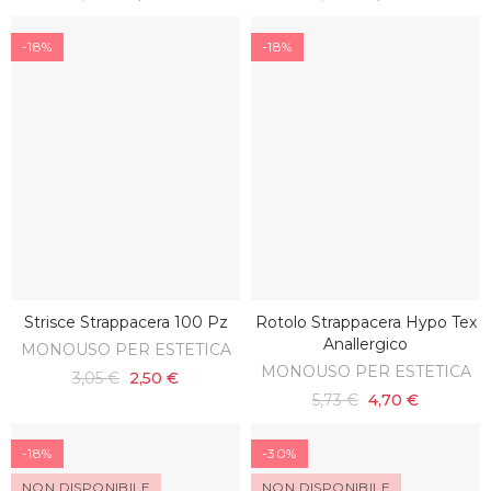
-18%
-18%
Strisce Strappacera 100 Pz
Rotolo Strappacera Hypo Tex
AGGIUNGI AL CARRELLO
AGGIUNGI AL CARRELLO
Anallergico
MONOUSO PER ESTETICA
MONOUSO PER ESTETICA
3,05 €
2,50 €
5,73 €
4,70 €
-18%
-30%
NON DISPONIBILE
NON DISPONIBILE