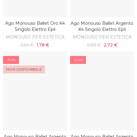
Ago Monouso Ballet Oro K4
Ago Monouso Ballet Argento
SCOPRI
AGGIUNGI AL CARRELLO
Singolo Elettro Epil
K4 Singolo Elettro Epil
MONOUSO PER ESTETICA
MONOUSO PER ESTETICA
2,54 €
1,78 €
3,88 €
2,72 €
-30%
-30%
NON DISPONIBILE
Ago Monouso Ballet Argento
Ago Monouso Ballet Argento
SCOPRI