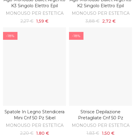
AGGIUNGI AL CARRELLO
K3 Singolo Elettro Epil
K2 Singolo Elettro Epil
MONOUSO PER ESTETICA
MONOUSO PER ESTETICA
2,27 €
1,59 €
3,88 €
2,72 €
-18%
-18%
Spatole In Legno Stendicera
Strisce Depilazione
AGGIUNGI AL CARRELLO
AGGIUNGI AL CARRELLO
Mini Cnf 50 Pz Sibel
Pretagliate Cnf 50 Pz
MONOUSO PER ESTETICA
MONOUSO PER ESTETICA
2,20 €
1,80 €
1,83 €
1,50 €