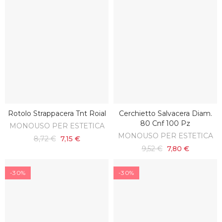
Rotolo Strappacera Tnt Roial
Cerchietto Salvacera Diam.
AGGIUNGI AL CARRELLO
AGGIUNGI AL CARRELLO
80 Cnf 100 Pz
MONOUSO PER ESTETICA
MONOUSO PER ESTETICA
8,72 €
7,15 €
9,52 €
7,80 €
-30%
-30%