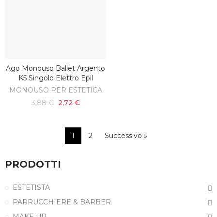
Ago Monouso Ballet Argento
AGGIUNGI AL CARRELLO
K5 Singolo Elettro Epil
MONOUSO PER ESTETICA
3,88 €
2,72 €
1
2
Successivo »
PRODOTTI
ESTETISTA
PARRUCCHIERE & BARBER
MAKE UP