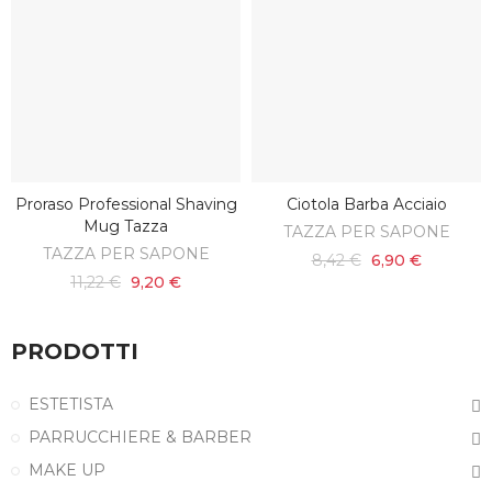
Proraso Professional Shaving
Ciotola Barba Acciaio
SCOPRI
SCOPRI
Mug Tazza
TAZZA PER SAPONE
TAZZA PER SAPONE
8,42 €
6,90 €
11,22 €
9,20 €
PRODOTTI
ESTETISTA
PARRUCCHIERE & BARBER
MAKE UP