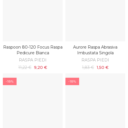
Raspoon 80-120 Focus Raspa
Aurore Raspa Abrasiva
AGGIUNGI AL CARRELLO
AGGIUNGI AL CARRELLO
Pedicure Bianca
Imbustata Singola
RASPA PIEDI
RASPA PIEDI
11,22 €
9,20 €
1,83 €
1,50 €
-18%
-18%