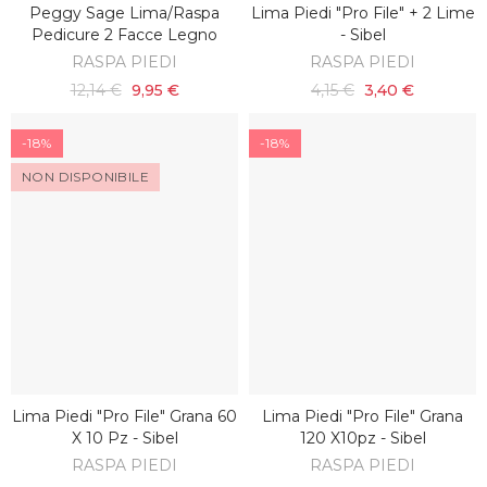
Peggy Sage Lima/raspa
Lima Piedi "pro File" + 2 Lime
SCOPRI
AGGIUNGI AL CARRELLO
Pedicure 2 Facce Legno
- Sibel
RASPA PIEDI
RASPA PIEDI
12,14 €
9,95 €
4,15 €
3,40 €
-18%
-18%
NON DISPONIBILE
Lima Piedi "pro File" Grana 60
Lima Piedi "pro File" Grana
SCOPRI
AGGIUNGI AL CARRELLO
X 10 Pz - Sibel
120 X10pz - Sibel
RASPA PIEDI
RASPA PIEDI