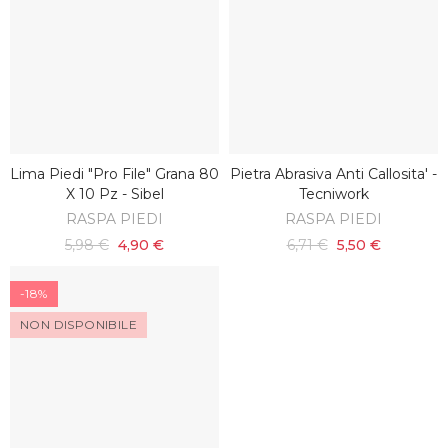
Lima Piedi "pro File" Grana 80
Pietra Abrasiva Anti Callosita' -
AGGIUNGI AL CARRELLO
AGGIUNGI AL CARRELLO
X 10 Pz - Sibel
Tecniwork
RASPA PIEDI
RASPA PIEDI
5,98 €
4,90 €
6,71 €
5,50 €
-18%
NON DISPONIBILE