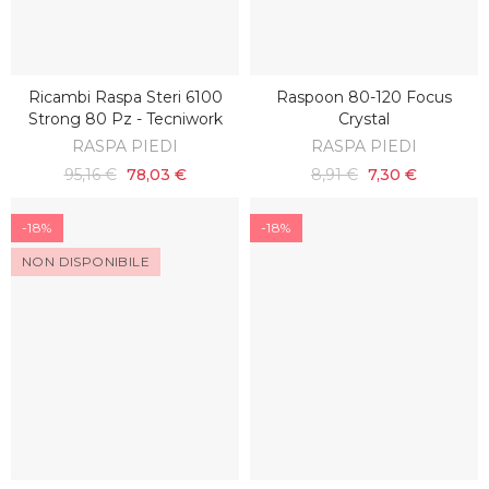
Ricambi Raspa Steri 6100
Raspoon 80-120 Focus
AGGIUNGI AL CARRELLO
AGGIUNGI AL CARRELLO
Strong 80 Pz - Tecniwork
Crystal
RASPA PIEDI
RASPA PIEDI
95,16 €
78,03 €
8,91 €
7,30 €
-18%
-18%
NON DISPONIBILE