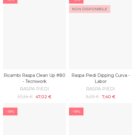
NON DISPONIBILE
Ricambi Raspa Clean Up #80
Raspa Piedi Dipping Curva -
SCOPRI
AGGIUNGI AL CARRELLO
- Tecniwork
Labor
RASPA PIEDI
RASPA PIEDI
57,34 €
47,02 €
9,03 €
7,40 €
-18%
-18%