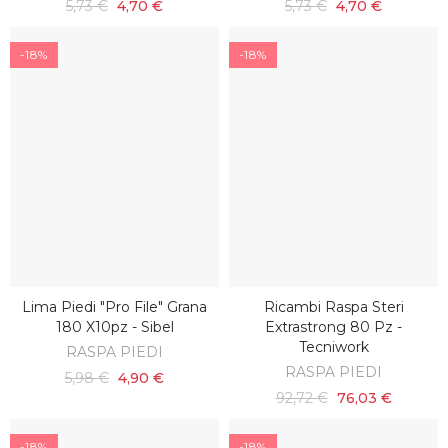
5,73 €
4,70 €
5,73 €
4,70 €
-18%
-18%
Lima Piedi "pro File" Grana
Ricambi Raspa Steri
AGGIUNGI AL CARRELLO
AGGIUNGI AL CARRELLO
180 X10pz - Sibel
Extrastrong 80 Pz -
Tecniwork
RASPA PIEDI
RASPA PIEDI
5,98 €
4,90 €
92,72 €
76,03 €
-18%
-18%