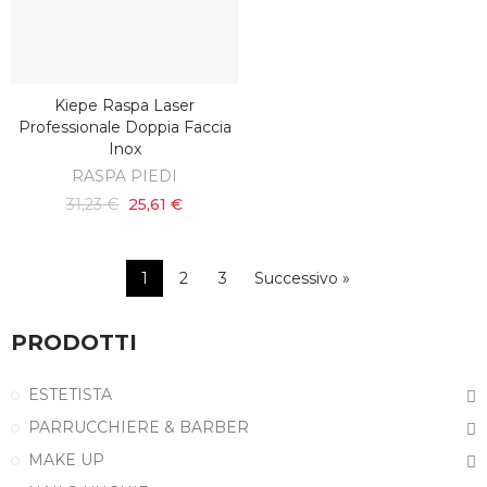
Kiepe Raspa Laser
SCOPRI
Professionale Doppia Faccia
Inox
RASPA PIEDI
31,23 €
25,61 €
1
2
3
Successivo »
PRODOTTI
ESTETISTA
PARRUCCHIERE & BARBER
MAKE UP