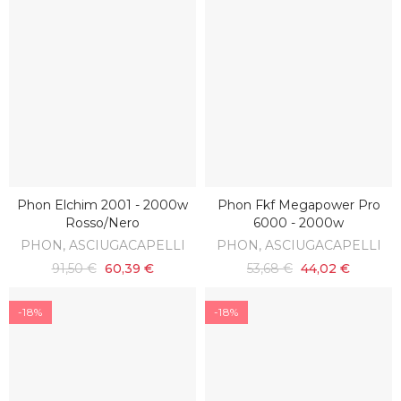
Phon Elchim 2001 - 2000w
Phon Fkf Megapower Pro
AGGIUNGI AL CARRELLO
AGGIUNGI AL CARRELLO
Rosso/nero
6000 - 2000w
PHON, ASCIUGACAPELLI
PHON, ASCIUGACAPELLI
91,50 €
60,39 €
53,68 €
44,02 €
-18%
-18%