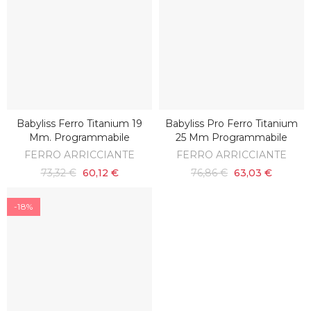
Babyliss Ferro Titanium 19
Babyliss Pro Ferro Titanium
AGGIUNGI AL CARRELLO
AGGIUNGI AL CARRELLO
Mm. Programmabile
25 Mm Programmabile
FERRO ARRICCIANTE
FERRO ARRICCIANTE
73,32 €
60,12 €
76,86 €
63,03 €
-18%