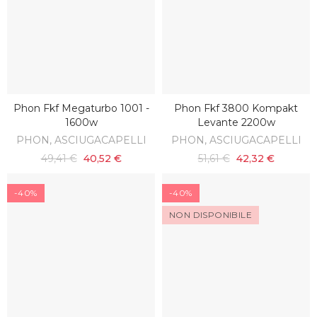
Phon Fkf Megaturbo 1001 -
Phon Fkf 3800 Kompakt
AGGIUNGI AL CARRELLO
AGGIUNGI AL CARRELLO
1600w
Levante 2200w
PHON, ASCIUGACAPELLI
PHON, ASCIUGACAPELLI
49,41 €
40,52 €
51,61 €
42,32 €
-40%
-40%
NON DISPONIBILE