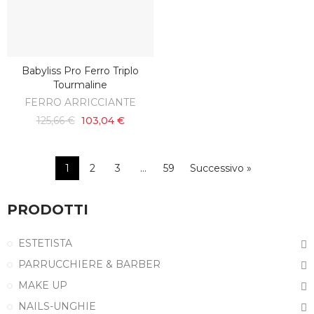
Babyliss Pro Ferro Triplo
AGGIUNGI AL CARRELLO
Tourmaline
FERRO ARRICCIANTE
125,66 €
103,04 €
1
2
3
…
59
Successivo »
PRODOTTI
ESTETISTA
PARRUCCHIERE & BARBER
MAKE UP
NAILS-UNGHIE