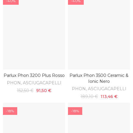
-40%
-40%
Parlux Phon 3200 Plus Rosso
Parlux Phon 3500 Ceramic &
AGGIUNGI AL CARRELLO
AGGIUNGI AL CARRELLO
Ionic Nero
PHON, ASCIUGACAPELLI
PHON, ASCIUGACAPELLI
152,50 €
91,50 €
189,10 €
113,46 €
-18%
-18%