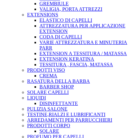
GREMBIULE
VALIGIA, PORTA ATTREZZI
EXTENSIONS
ELASTICO DI CAPELLI
ATTREZZATURA PER APPLICAZIONE
EXTENSION
CODA DI CAPELLI
VARIE ATTREZZATURA E MINUTERIA
PARR
EXTENSION A TESSITURA / MATASSA
EXTENSION KERATINA
TESSITURA , FASCIA, MATASSA
PRODOTTI VISO
CREMA
RASATURA DELLA BARBA
BARBER SHOP
SOLARE CAPELLI
LIQUIDI
DISINFETTANTE
PULIZIA SALONE
TESTINE,RIALZI E LUBRIFICANTI
ARREDAMENTI PER PARRUCCHIERI
PRODOTTI CORPO
SOLARE
PROFUMO PER CAPELLI