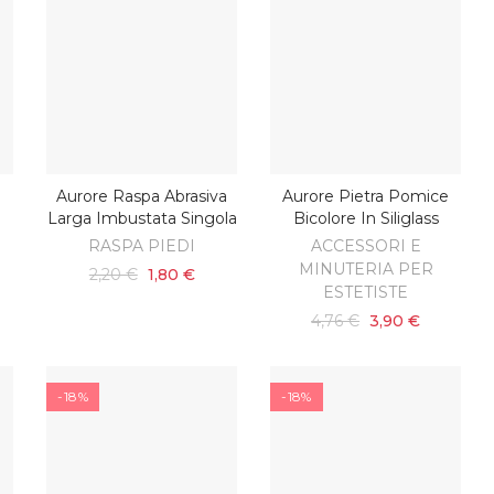
Aurore Raspa Abrasiva
Aurore Pietra Pomice
AGGIUNGI AL CARRELLO
AGGIUNGI AL CARRELLO
Larga Imbustata Singola
Bicolore In Siliglass
RASPA PIEDI
ACCESSORI E
MINUTERIA PER
2,20 €
1,80 €
ESTETISTE
4,76 €
3,90 €
-18%
-18%