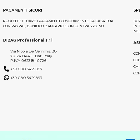
YOUR CARE
(1)
PAGAMENTI SICURI
SP
PUOI EFFETTUARE I PAGAMENTI COMODAMENTE DA CASA TUA
DOP
CON PAYPAL, BONIFICO BANCARIO ED IN CONTRASSEGNO.
IN 
NE
DIBAG Professional s.r.l
AS
Via Nicola De Gemmis, 38
CON
70124 BARI - Bari, Italy
CON
P.IVA 06231840726
CHI
+39 080 5429897
CON
+39 080 5429897