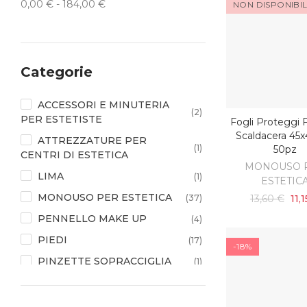
0,00 € - 184,00 €
NON DISPONIBI
Categorie
ACCESSORI E MINUTERIA
(2)
PER ESTETISTE
Fogli Proteggi F
SCOPRI
Scaldacera 45x
ATTREZZATURE PER
(1)
50pz
CENTRI DI ESTETICA
MONOUSO 
LIMA
(1)
ESTETIC
MONOUSO PER ESTETICA
(37)
13,60 €
11,
PENNELLO MAKE UP
(4)
PIEDI
(17)
-18%
PINZETTE SOPRACCIGLIA
(1)
PUNTA PER
(1)
MICROMOTORE