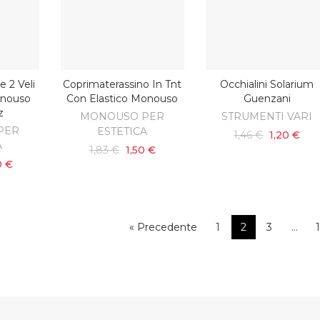
e 2 Veli
Coprimaterassino In Tnt
Occhialini Solarium
SCOPRI
ARRELLO
AGGIUNGI AL CARRELL
onouso
Con Elastico Monouso
Guenzani
z
MONOUSO PER
STRUMENTI VARI
PER
ESTETICA
1,46 €
1,20 €
A
1,83 €
1,50 €
0 €
« Precedente
1
2
3
…