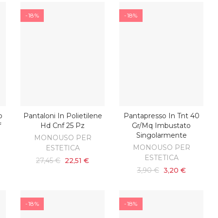
-18%
-18%
o
Pantaloni In Polietilene
Pantapresso In Tnt 40
AGGIUNGI AL CARRELLO
AGGIUNGI AL CARRELLO
f
Hd Cnf 25 Pz
Gr/mq Imbustato
Singolarmente
MONOUSO PER
MONOUSO PER
ESTETICA
ESTETICA
27,45 €
22,51 €
3,90 €
3,20 €
-18%
-18%