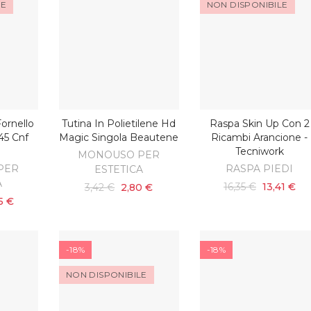
LE
NON DISPONIBILE
ornello
Tutina In Polietilene Hd
Raspa Skin Up Con 2
SCOPRI
AGGIUNGI AL CARRELLO
45 Cnf
Magic Singola Beautene
Ricambi Arancione -
Tecniwork
MONOUSO PER
PER
RASPA PIEDI
ESTETICA
A
16,35 €
13,41 €
3,42 €
2,80 €
15 €
-18%
-18%
NON DISPONIBILE