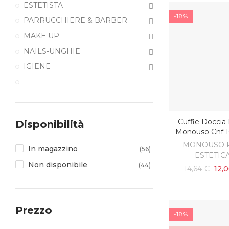
ESTETISTA
-18%
PARRUCCHIERE & BARBER
MAKE UP
NAILS-UNGHIE
IGIENE
Cuffie Doccia
Disponibilità
AGGIUNGI AL C
Monouso Cnf 
MONOUSO 
In magazzino
(56)
ESTETIC
Non disponibile
(44)
14,64 €
12,
Prezzo
-18%