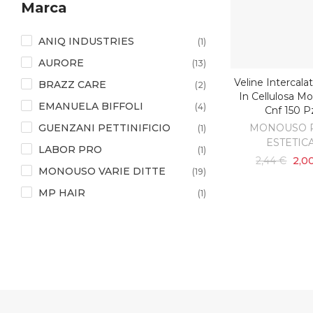
Marca
RASPA PIEDI
(15)
SCRUB & ESFOLIANTI
(2)
ANIQ INDUSTRIES
(1)
SGORBIE E LAME
AURORE
(11)
(13)
PEDICURE
Veline Intercalat
BRAZZ CARE
AGGIUNGI AL C
(2)
SPAZZOLE SETOLA
(1)
In Cellulosa M
EMANUELA BIFFOLI
(4)
Cnf 150 P
SPUGNETTE E PIUMINI
(1)
GUENZANI PETTINIFICIO
MONOUSO 
(1)
STRUMENTI VARI
(1)
ESTETIC
LABOR PRO
(1)
VALIGIA, PORTA ATTREZZI
(2)
2,44 €
2,0
MONOUSO VARIE DITTE
(19)
VASCHETTA
(3)
MP HAIR
(1)
PEGGY SAGE
(2)
SIBEL
(3)
TECNIWORK
(27)
WAL ITALIA
(1)
XANITALIA
(24)