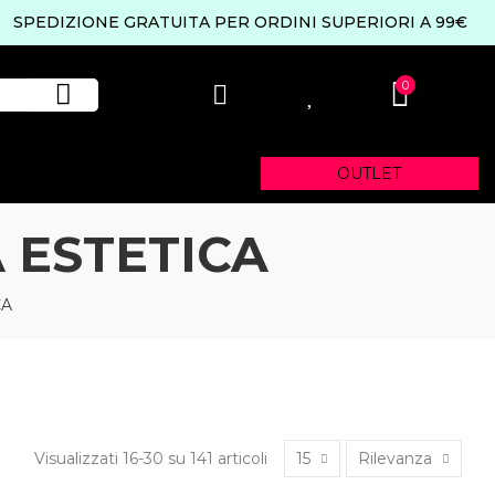
SPEDIZIONE GRATUITA PER ORDINI SUPERIORI A 99€
0
0
OUTLET
 ESTETICA
CA
Visualizzati 16-30 su 141 articoli
15
Rilevanza