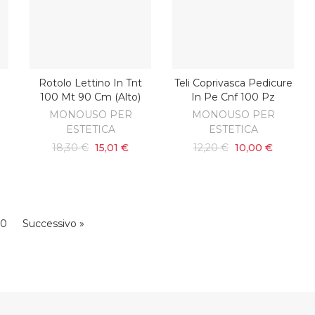
Rotolo Lettino In Tnt
Teli Coprivasca Pedicure
O
AGGIUNGI AL CARRELLO
AGGIUNGI AL CARRELLO
100 Mt 90 Cm (alto)
In Pe Cnf 100 Pz
MONOUSO PER
MONOUSO PER
ESTETICA
ESTETICA
18,30 €
15,01 €
12,20 €
10,00 €
10
Successivo »