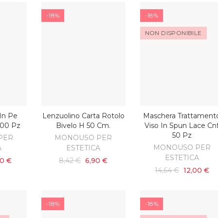
-18%
-18%
NON DISPONIBILE
 In Pe
Lenzuolino Carta Rotolo
Maschera Trattament
SCOPRI
ARRELLO
AGGIUNGI AL CARRELLO
100 Pz
Bivelo H 50 Cm.
Viso In Spun Lace Cn
50 Pz
PER
MONOUSO PER
MONOUSO PER
A
ESTETICA
ESTETICA
00 €
8,42 €
6,90 €
14,64 €
12,00 €
-18%
-18%