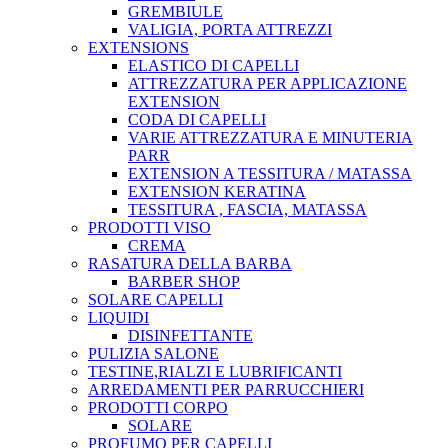
GREMBIULE
VALIGIA, PORTA ATTREZZI
EXTENSIONS
ELASTICO DI CAPELLI
ATTREZZATURA PER APPLICAZIONE
EXTENSION
CODA DI CAPELLI
VARIE ATTREZZATURA E MINUTERIA
PARR
EXTENSION A TESSITURA / MATASSA
EXTENSION KERATINA
TESSITURA , FASCIA, MATASSA
PRODOTTI VISO
CREMA
RASATURA DELLA BARBA
BARBER SHOP
SOLARE CAPELLI
LIQUIDI
DISINFETTANTE
PULIZIA SALONE
TESTINE,RIALZI E LUBRIFICANTI
ARREDAMENTI PER PARRUCCHIERI
PRODOTTI CORPO
SOLARE
PROFUMO PER CAPELLI