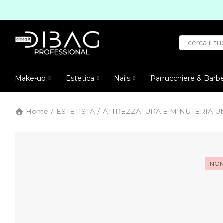
Make-up
Estetica
Nails
Parrucchiere & Barb
Home
ESTETISTA
ATTREZZATURA E MINUTERIA U
NON