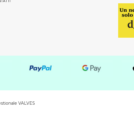
TATTI
estionale VALVES