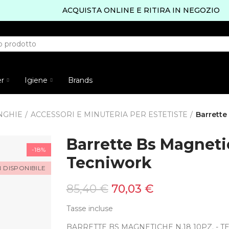
ACQUISTA ONLINE E RITIRA IN NEGOZIO
er
Igiene
Brands
NGHIE
ACCESSORI E MINUTERIA PER ESTETISTE
Barrette
Barrette Bs Magnetic
-18%
Tecniwork
 DISPONIBILE
85,40 €
70,03 €
Tasse incluse
BARRETTE BS MAGNETICHE N.18 10PZ. - 