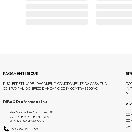
PAGAMENTI SICURI
SP
PUOI EFFETTUARE I PAGAMENTI COMODAMENTE DA CASA TUA
DOP
CON PAYPAL, BONIFICO BANCARIO ED IN CONTRASSEGNO.
IN 
NE
DIBAG Professional s.r.l
AS
Via Nicola De Gemmis, 38
CON
70124 BARI - Bari, Italy
CON
P.IVA 06231840726
CHI
+39 080 5429897