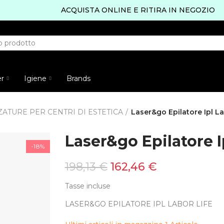
ACQUISTA ONLINE E RITIRA IN NEGOZIO
er
Igiene
Brands
ATURE PER CENTRI DI ESTETICA
Laser&go Epilatore Ipl La
Laser&go Epilatore I
-18%
198,13 €
162,46 €
Tasse incluse
LASER&GO EPILATORE IPL LABOR LIFE