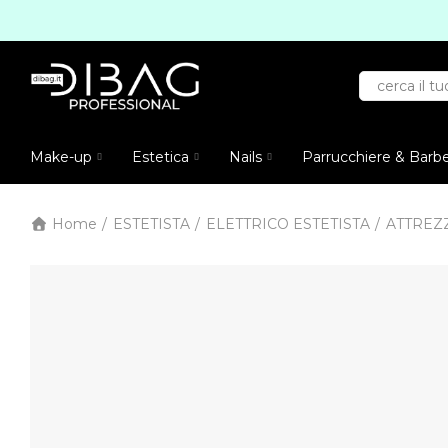
Make-up
Estetica
Nails
Parrucchiere & Barb
Home
ESTETISTA
ELETTRICO ESTETISTA
ATTREZZ