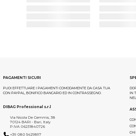
PAGAMENTI SICURI
SP
PUOI EFFETTUARE I PAGAMENTI COMODAMENTE DA CASA TUA
DOP
CON PAYPAL, BONIFICO BANCARIO ED IN CONTRASSEGNO.
IN 
NE
DIBAG Professional s.r.l
AS
Via Nicola De Gemmis, 38
CON
70124 BARI - Bari, Italy
CON
P.IVA 06231840726
CHI
+39 080 5429897