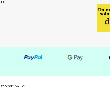
TATTI
estionale VALVES