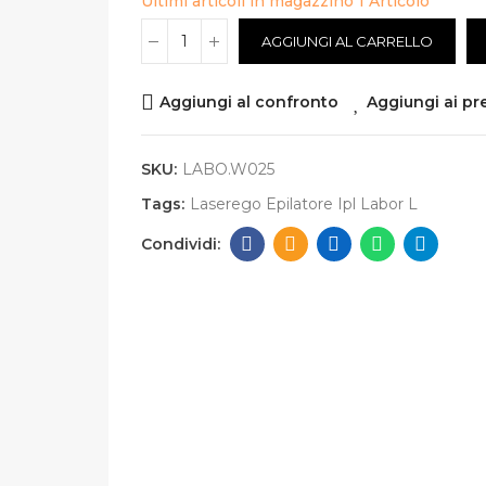
Ultimi articoli in magazzino
1 Articolo
AGGIUNGI AL CARRELLO
Aggiungi al confronto
Aggiungi ai pre
SKU:
LABO.W025
Tags:
Laserego Epilatore Ipl Labor L