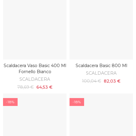
Scaldacera Vaso Basic 400 Ml
Scaldacera Basic 800 Ml
AGGIUNGI AL CARRELLO
AGGIUNGI AL CARRELLO
Fornello Bianco
SCALDACERA
SCALDACERA
100,04 €
82,03 €
78,69 €
64,53 €
-18%
-18%